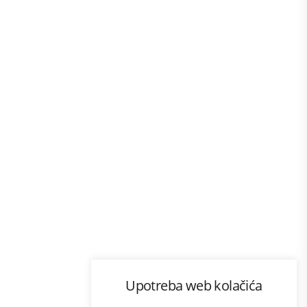
Program lojalnosti
Upotreba web kolačića
com
Bonus plus