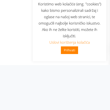
sluga
Prijava za newsletter
Koristimo web kolačiće (eng. "cookies")
kako bismo personalizirali sadržaj i
oglase na našoj web stranici, te
elecom
omogućili najbolje korisničko iskustvo.
Ako ih ne želite koristiti, možete ih
isključiti.
Uslovi korištenja kolačića
Prihvati
👋 Zdravo, kako mogu pomoći