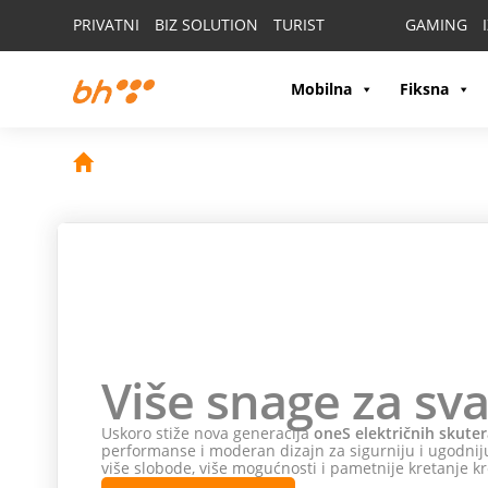
PRIVATNI
BIZ SOLUTION
TURIST
GAMING
Mobilna
Fiksna
Više snage za sva
Uskoro stiže nova generacija
oneS električnih skuter
performanse i moderan dizajn za sigurniju i ugodniju
više slobode, više mogućnosti i pametnije kretanje kr