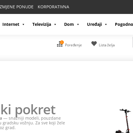
IZMJENE PONUDE
KORPORATIVNA
Internet
Televizija
Dom
Uređaji
Pogodno
0
Poređenje
Lista želja
ki pokret
a
— snažniji modeli, pouzdane
 gradsku vožnju. Za sve koji žele
oz grad.