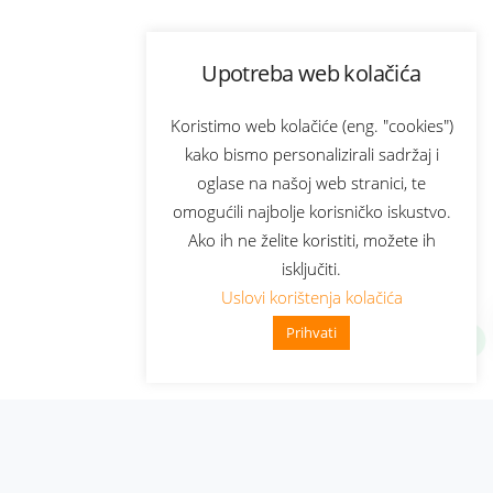
Upotreba web kolačića
Koristimo web kolačiće (eng. "cookies")
kako bismo personalizirali sadržaj i
oglase na našoj web stranici, te
omogućili najbolje korisničko iskustvo.
Ako ih ne želite koristiti, možete ih
isključiti.
Uslovi korištenja kolačića
Prihvati