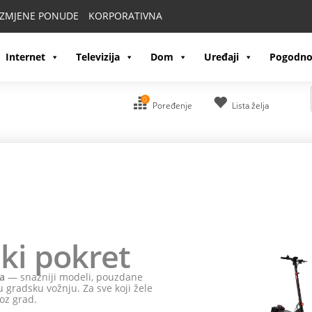
IZMJENE PONUDE
KORPORATIVNA
Internet
Televizija
Dom
Uređaji
Pogodno
0
Poređenje
Lista želja
ki pokret
a
— snažniji modeli, pouzdane
 gradsku vožnju. Za sve koji žele
oz grad.