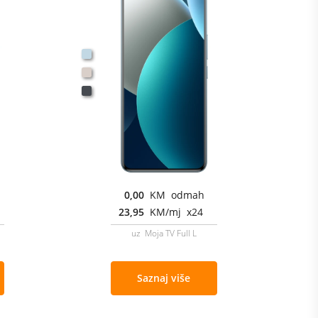
0,00
KM odmah
23,95
KM/mj x24
uz Moja TV Full L
Saznaj više