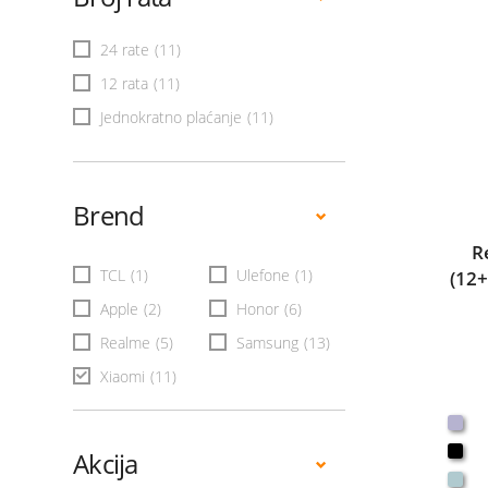
24 rate
(11)
12 rata
(11)
Jednokratno plaćanje
(11)
Brend
R
TCL
(1)
Ulefone
(1)
(12
Apple
(2)
Honor
(6)
Realme
(5)
Samsung
(13)
Xiaomi
(11)
Akcija