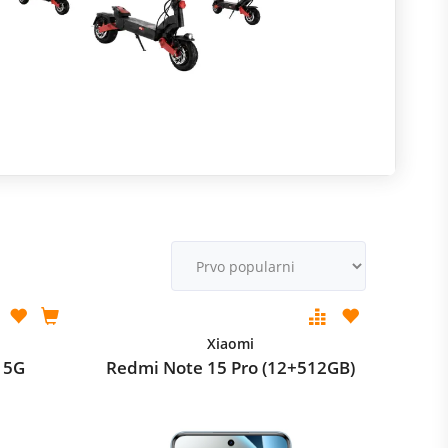
R
m
M
v
Xiaomi
 5G
Redmi Note 15 Pro (12+512GB)