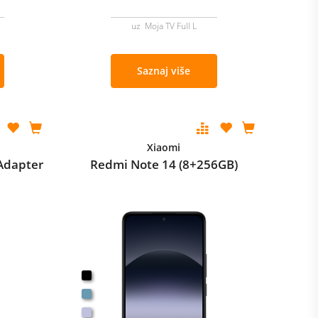
uz Moja TV Full L
Saznaj više
Xiaomi
Adapter
Redmi Note 14 (8+256GB)