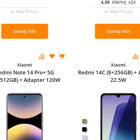
4,88
KM/mj x24
uz Moja TV Full L
uz Moja TV Full L
Saznaj više
Saznaj više
Xiaomi
Xiaomi
edmi Note 14 Pro+ 5G
Redmi 14C (8+256GB) + 
+512GB) + Adapter 120W
22.5W