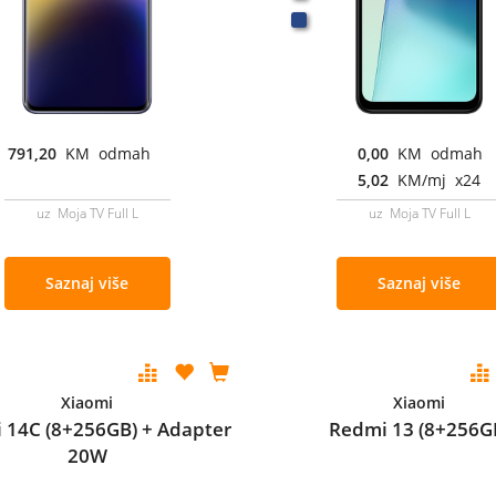
791,20
KM odmah
0,00
KM odmah
5,02
KM/mj x24
uz Moja TV Full L
uz Moja TV Full L
Saznaj više
Saznaj više
Xiaomi
Xiaomi
 14C (8+256GB) + Adapter
Redmi 13 (8+256G
20W