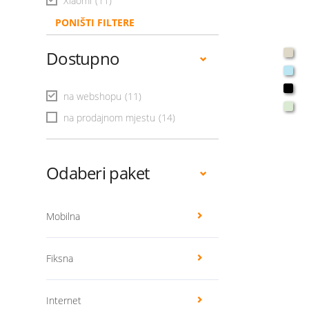
Xiaomi
(11)
PONIŠTI FILTERE
Dostupno
na webshopu
(11)
na prodajnom mjestu
(14)
Odaberi paket
Mobilna
Fiksna
Internet