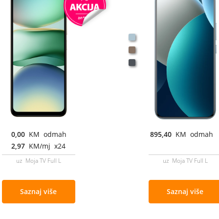
0,00
KM odmah
895,40
KM odmah
2,97
KM/mj x24
uz Moja TV Full L
uz Moja TV Full L
Saznaj više
Saznaj više