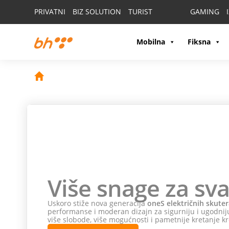
PRIVATNI
BIZ SOLUTION
TURIST
GAMING
Mobilna
Fiksna
Više snage za sva
Uskoro stiže nova generacija
oneS električnih skuter
performanse i moderan dizajn za sigurniju i ugodniju
više slobode, više mogućnosti i pametnije kretanje kr