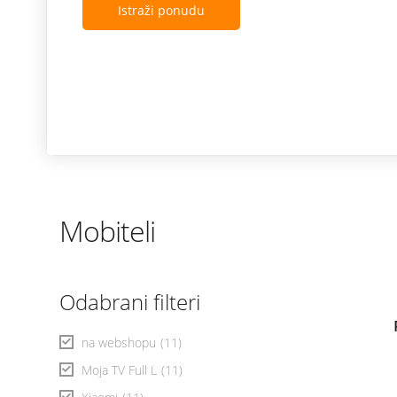
Istraži ponudu
Mobiteli
Odabrani filteri
na webshopu
(11)
Moja TV Full L
(11)