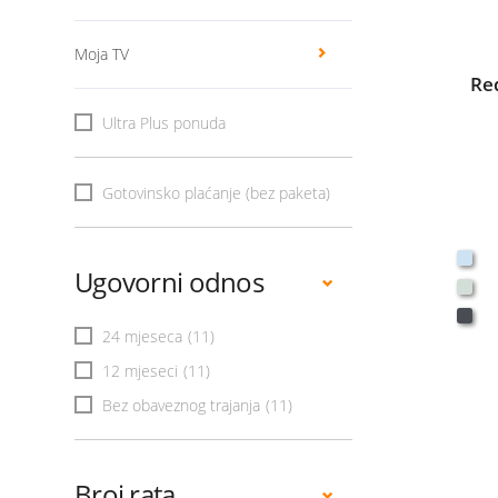
Moja TV
Re
Ultra Plus ponuda
Gotovinsko plaćanje (bez paketa)
Ugovorni odnos
24 mjeseca
(11)
12 mjeseci
(11)
Bez obaveznog trajanja
(11)
Broj rata