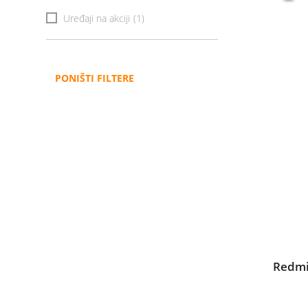
Uređaji na akciji
(1)
PONIŠTI FILTERE
Redmi