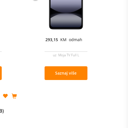
293,15
KM odmah
uz Moja TV Full L
Saznaj više
B)