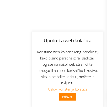
Program lojalnosti
Upotreba web kolačića
com
Bonus plus
sluga
Prijava za newsletter
Koristimo web kolačiće (eng. "cookies")
kako bismo personalizirali sadržaj i
oglase na našoj web stranici, te
elecom
omogućili najbolje korisničko iskustvo.
Ako ih ne želite koristiti, možete ih
isključiti.
Uslovi korištenja kolačića
Prihvati
👋 Zdravo, kako mogu pomoći?