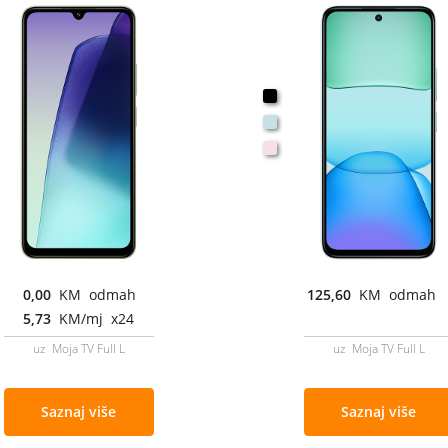
0,00
KM odmah
125,60
KM odmah
5,73
KM/mj x24
uz Moja TV Full L
uz Moja TV Full L
Saznaj više
Saznaj više