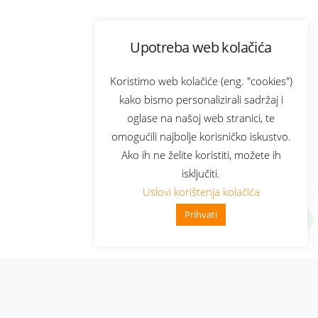
Upotreba web kolačića
Koristimo web kolačiće (eng. "cookies")
kako bismo personalizirali sadržaj i
oglase na našoj web stranici, te
omogućili najbolje korisničko iskustvo.
Ako ih ne želite koristiti, možete ih
isključiti.
Uslovi korištenja kolačića
Prihvati