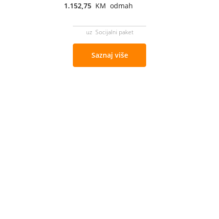
1.152,75
KM odmah
uz Socijalni paket
Saznaj više