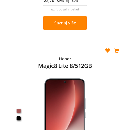
22,70
KM/mj x24
uz Socijalni paket
Saznaj više
Honor
Magic8 Lite 8/512GB