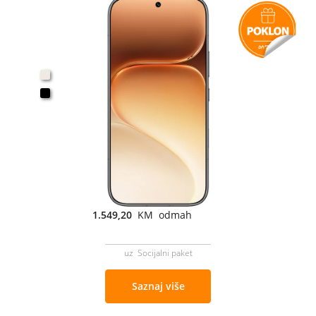
1.549,20
KM odmah
uz Socijalni paket
Saznaj više