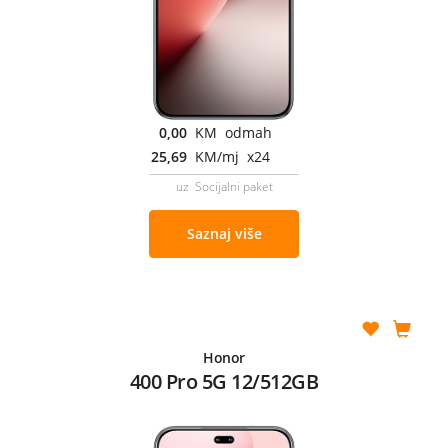
0,00
KM odmah
25,69
KM/mj x24
uz Socijalni paket
Saznaj više
Honor
400 Pro 5G 12/512GB