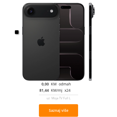
0,00
KM odmah
81,44
KM/mj x24
uz Moja TV Full L
Saznaj više