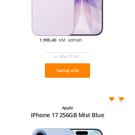
1.990,40
KM odmah
uz Moja TV Full L
Saznaj više
Apple
iPhone 17 256GB Mist Blue