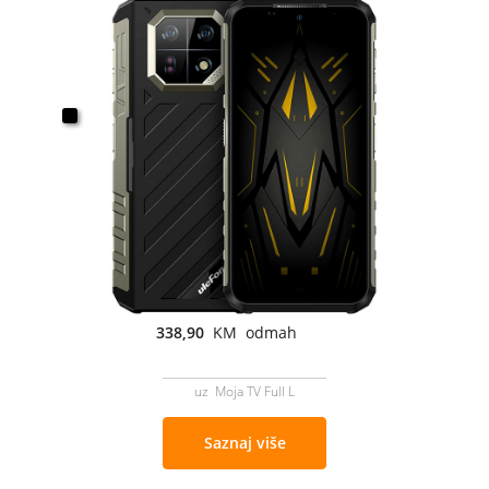
338,90
KM odmah
uz Moja TV Full L
Saznaj više