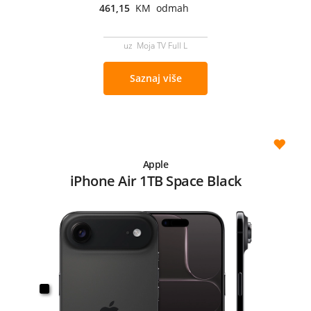
461,15
KM odmah
uz Moja TV Full L
Saznaj više
Apple
iPhone Air 1TB Space Black