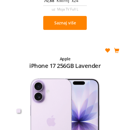
70,88
KM/mj x24
uz Moja TV Full L
Saznaj više
Apple
iPhone 17 256GB Lavender