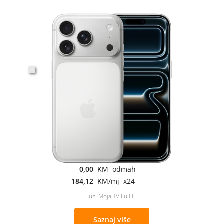
0,00
KM odmah
184,12
KM/mj x24
uz Moja TV Full L
Saznaj više