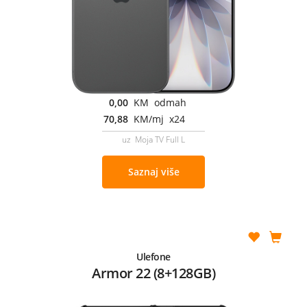
0,00
KM odmah
70,88
KM/mj x24
uz Moja TV Full L
Saznaj više
Ulefone
Armor 22 (8+128GB)