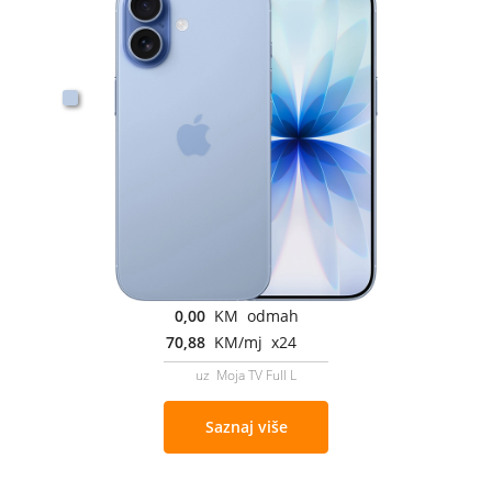
0,00
KM odmah
70,88
KM/mj x24
uz Moja TV Full L
Saznaj više