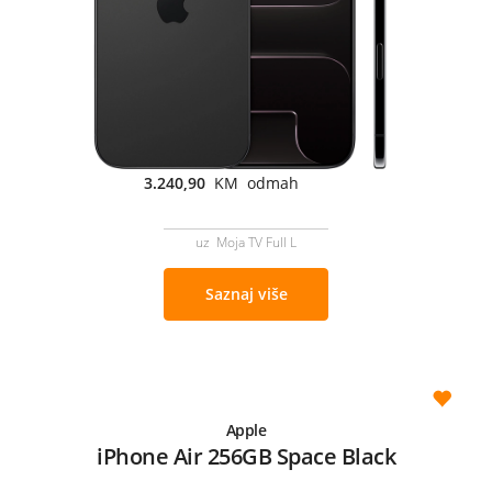
3.240,90
KM odmah
uz Moja TV Full L
Saznaj više
Apple
iPhone Air 256GB Space Black