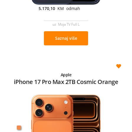
5.170,10
KM odmah
uz Moja TV Full L
Saznaj više
Apple
iPhone 17 Pro Max 2TB Cosmic Orange