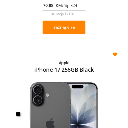
70,88
KM/mj x24
uz Moja TV Full L
Saznaj više
Apple
iPhone 17 256GB Black