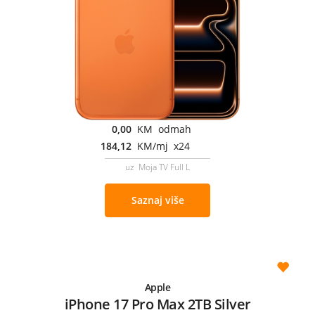
0,00
KM odmah
184,12
KM/mj x24
uz Moja TV Full L
Saznaj više
Apple
iPhone 17 Pro Max 2TB Silver