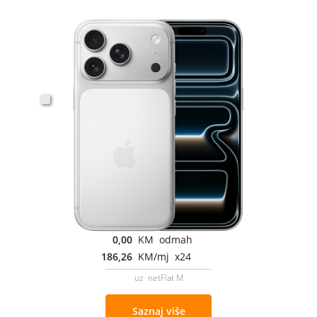
0,00
KM odmah
186,26
KM/mj x24
uz netFlat M
Saznaj više