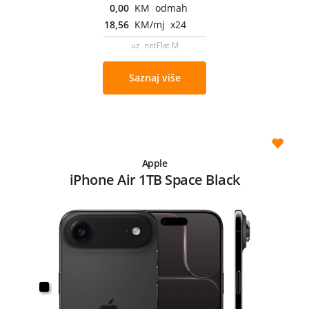
0,00
KM odmah
18,56
KM/mj x24
uz netFlat M
Saznaj više
Apple
iPhone Air 1TB Space Black