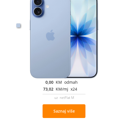
0,00
KM odmah
73,02
KM/mj x24
uz netFlat M
Saznaj više