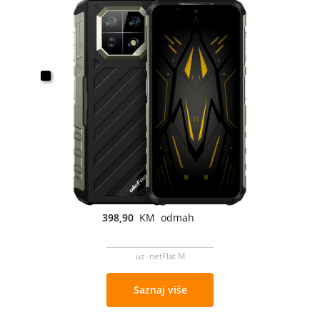
398,90
KM odmah
uz netFlat M
Saznaj više