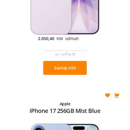
2.050,40
KM odmah
uz netFlat M
Saznaj više
Apple
iPhone 17 256GB Mist Blue