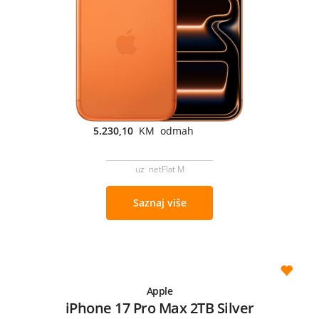
5.230,10
KM odmah
uz netFlat M
Saznaj više
Apple
iPhone 17 Pro Max 2TB Silver