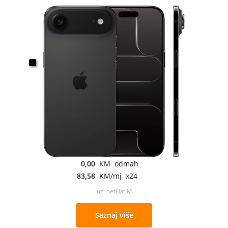
0,00
KM odmah
83,58
KM/mj x24
uz netFlat M
Saznaj više