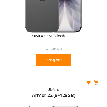
2.050,40
KM odmah
uz netFlat M
Saznaj više
Ulefone
Armor 22 (8+128GB)