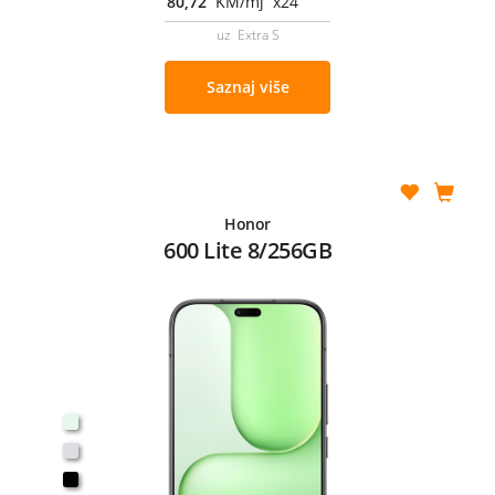
80,72
KM/mj x24
uz Extra S
Saznaj više
Honor
600 Lite 8/256GB