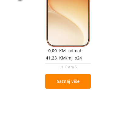
0,00
KM odmah
41,23
KM/mj x24
uz Extra S
Saznaj više