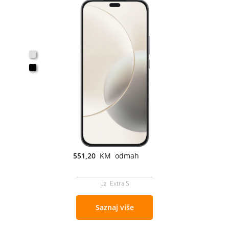
551,20
KM odmah
uz Extra S
Saznaj više