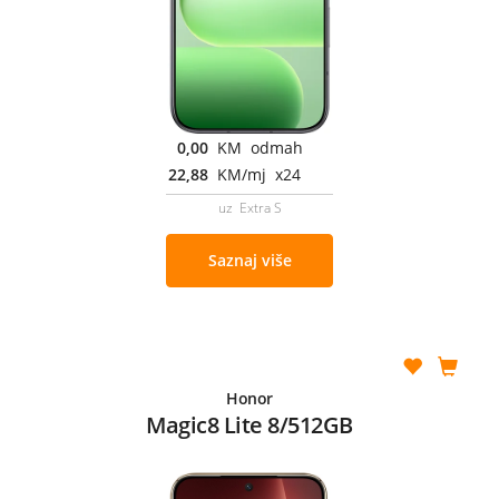
0,00
KM odmah
22,88
KM/mj x24
uz Extra S
Saznaj više
Honor
Magic8 Lite 8/512GB