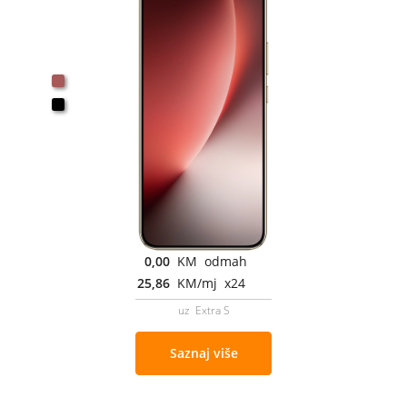
0,00
KM odmah
25,86
KM/mj x24
uz Extra S
Saznaj više