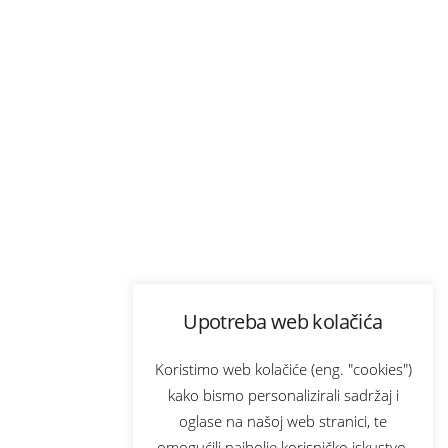
Upotreba web kolačića
Koristimo web kolačiće (eng. "cookies")
kako bismo personalizirali sadržaj i
oglase na našoj web stranici, te
omogućili najbolje korisničko iskustvo.