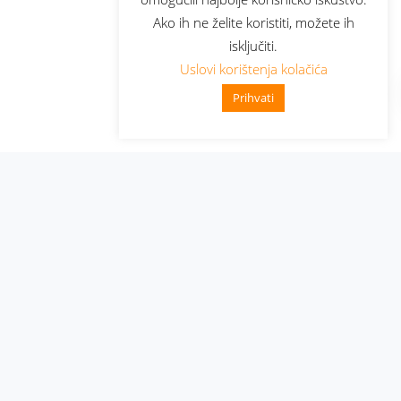
Ako ih ne želite koristiti, možete ih
isključiti.
Uslovi korištenja kolačića
Prihvati
Administracija
Nabavke i pozivi