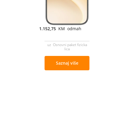
1.152,75
KM odmah
uz Osnovni paket fizicka
lica
Saznaj više