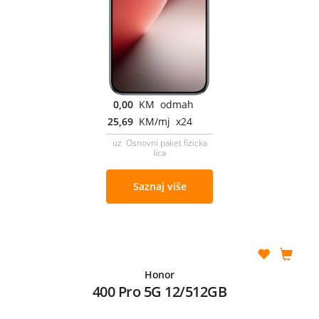
0,00
KM odmah
25,69
KM/mj x24
uz Osnovni paket fizicka
lica
Saznaj više
Honor
400 Pro 5G 12/512GB