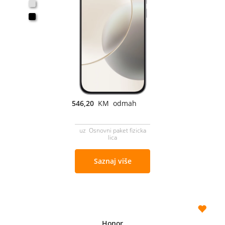
546,20
KM odmah
uz Osnovni paket fizicka
lica
Saznaj više
Honor