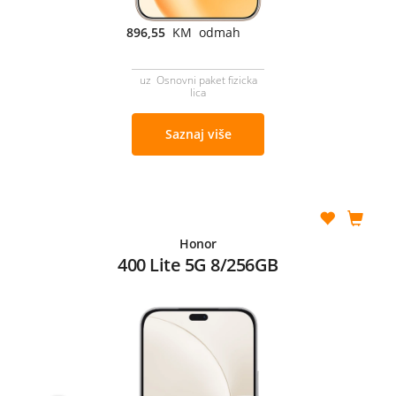
896,55
KM odmah
uz Osnovni paket fizicka
lica
Saznaj više
Honor
400 Lite 5G 8/256GB