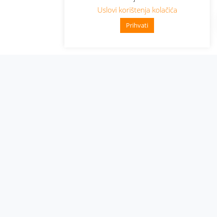
Uslovi korištenja kolačića
Prihvati
Administracija
Nabavke i pozivi
Karijera
Pristup informacijama