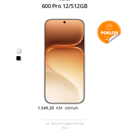
600 Pro 12/512GB
1.549,20
KM odmah
uz Osnovni paket fizicka
lica