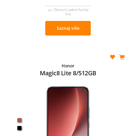
uz Osnovni paket fizicka
lica
Saznaj više
Honor
Magic8 Lite 8/512GB