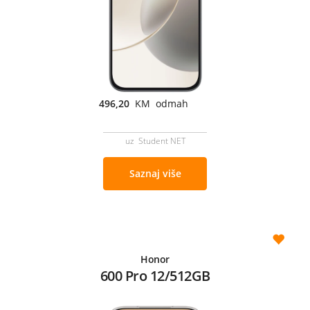
496,20
KM odmah
uz Student NET
Saznaj više
Honor
600 Pro 12/512GB