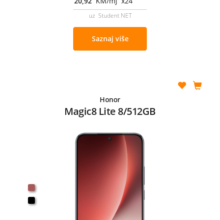
20,92
KM/mj x24
uz Student NET
Saznaj više
Honor
Magic8 Lite 8/512GB