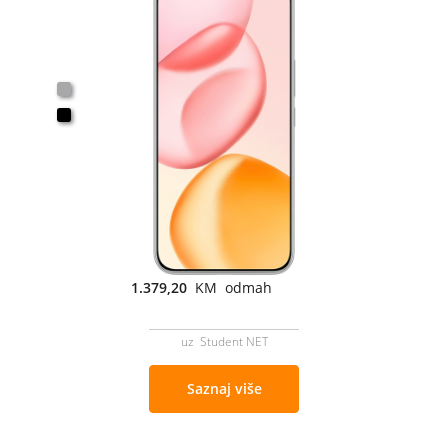
1.379,20
KM odmah
uz Student NET
Saznaj više