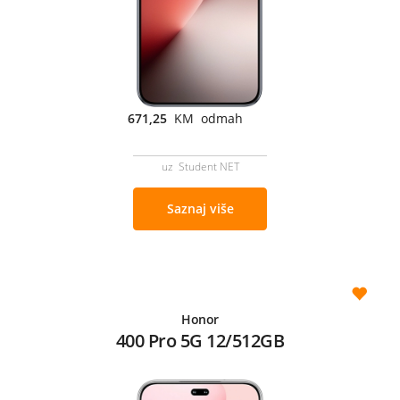
671,25
KM odmah
uz Student NET
Saznaj više
Honor
400 Pro 5G 12/512GB