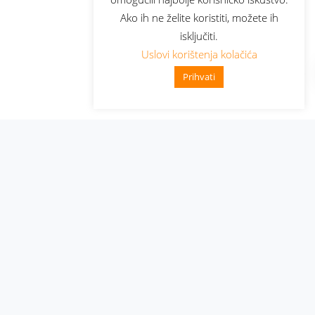
Ako ih ne želite koristiti, možete ih
isključiti.
Uslovi korištenja kolačića
Prihvati
Administracija
Nabavke i pozivi