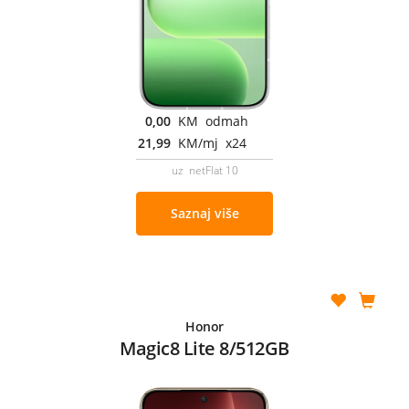
0,00
KM odmah
21,99
KM/mj x24
uz netFlat 10
Saznaj više
Honor
Magic8 Lite 8/512GB