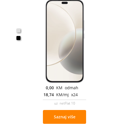
0,00
KM odmah
18,74
KM/mj x24
uz netFlat 10
Saznaj više