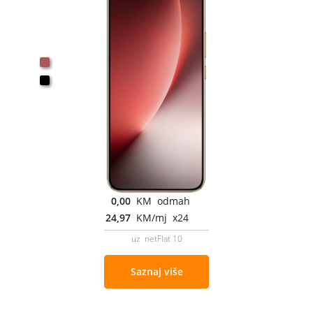
0,00
KM odmah
24,97
KM/mj x24
uz netFlat 10
Saznaj više