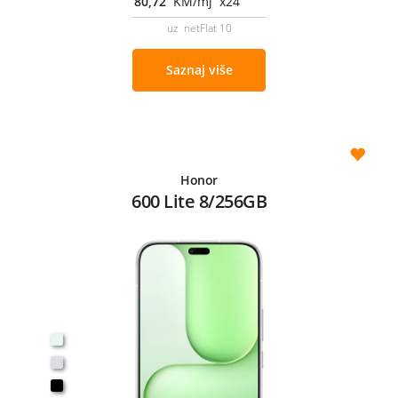
80,72
KM/mj x24
uz netFlat 10
Saznaj više
Honor
600 Lite 8/256GB