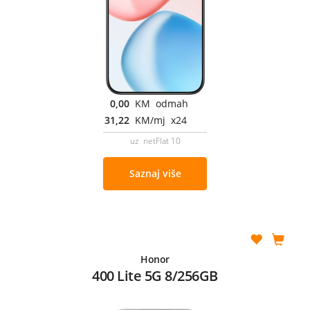
0,00
KM odmah
31,22
KM/mj x24
uz netFlat 10
Saznaj više
Honor
400 Lite 5G 8/256GB