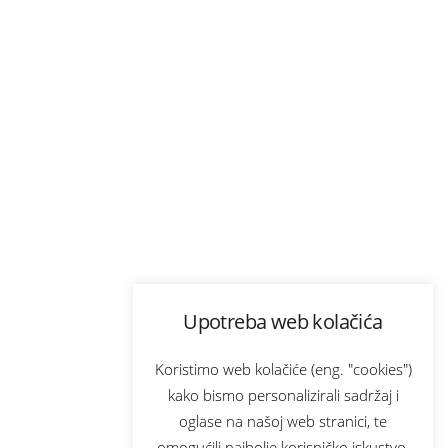
Upotreba web kolačića
Koristimo web kolačiće (eng. "cookies")
kako bismo personalizirali sadržaj i
oglase na našoj web stranici, te
omogućili najbolje korisničko iskustvo.