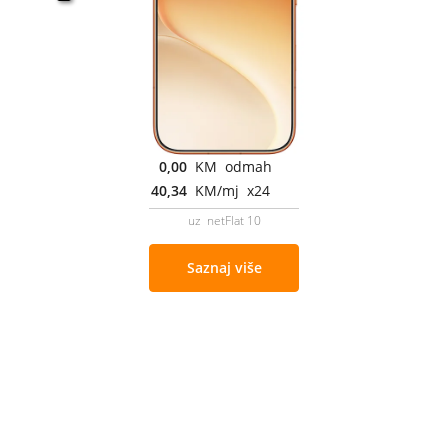
0,00
KM odmah
40,34
KM/mj x24
uz netFlat 10
Saznaj više