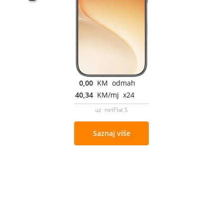
0,00
KM odmah
40,34
KM/mj x24
uz netFlat S
Saznaj više