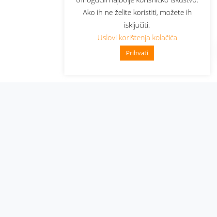
Ako ih ne želite koristiti, možete ih
isključiti.
Uslovi korištenja kolačića
Prihvati
Administracija
Nabavke i pozivi