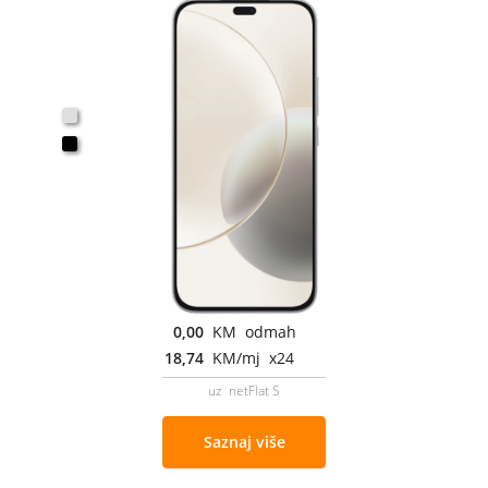
0,00
KM odmah
18,74
KM/mj x24
uz netFlat S
Saznaj više