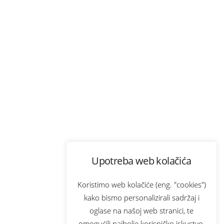
Upotreba web kolačića
Koristimo web kolačiće (eng. "cookies")
kako bismo personalizirali sadržaj i
oglase na našoj web stranici, te
omogućili najbolje korisničko iskustvo.