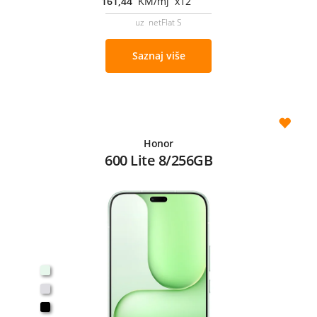
161,44
KM/mj x12
uz netFlat S
Saznaj više
Honor
600 Lite 8/256GB