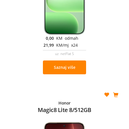
0,00
KM odmah
21,99
KM/mj x24
uz netFlat S
Saznaj više
Honor
Magic8 Lite 8/512GB