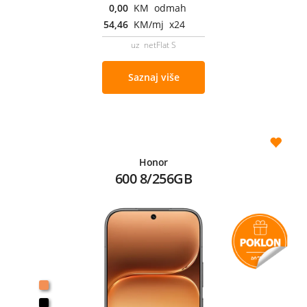
0,00
KM odmah
54,46
KM/mj x24
uz netFlat S
Saznaj više
Honor
600 8/256GB