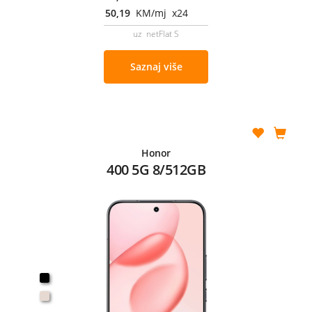
50,19
KM/mj x24
uz netFlat S
Saznaj više
Honor
400 5G 8/512GB