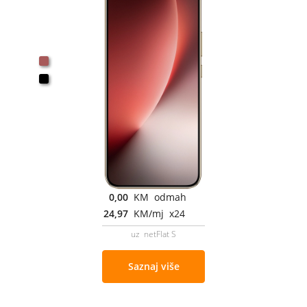
0,00
KM odmah
24,97
KM/mj x24
uz netFlat S
Saznaj više