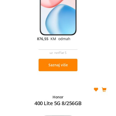
876,55
KM odmah
uz netFlat S
Saznaj više
Honor
400 Lite 5G 8/256GB