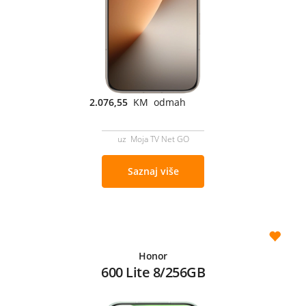
2.076,55
KM odmah
uz Moja TV Net GO
Saznaj više
Honor
600 Lite 8/256GB