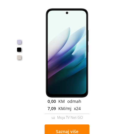
0,00
KM odmah
7,09
KM/mj x24
uz Moja TV Net GO
Saznaj više