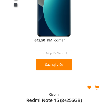
642,50
KM odmah
uz Moja TV Net GO
Saznaj više
Xiaomi
Redmi Note 15 (8+256GB)