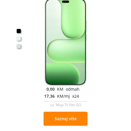
0,00
KM odmah
17,36
KM/mj x24
uz Moja TV Net GO
Saznaj više