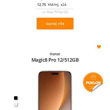
12,75
KM/mj x24
uz Moja TV Net GO
Saznaj više
Honor
Magic8 Pro 12/512GB