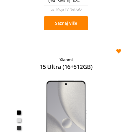
1,90
KM/mj x24
uz Moja TV Net GO
Saznaj više
Xiaomi
15 Ultra (16+512GB)