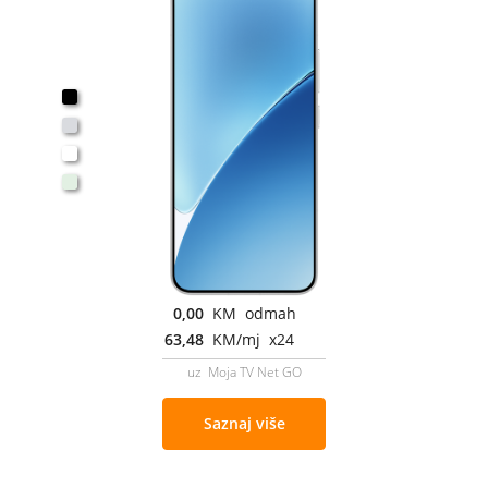
0,00
KM odmah
63,48
KM/mj x24
uz Moja TV Net GO
Saznaj više