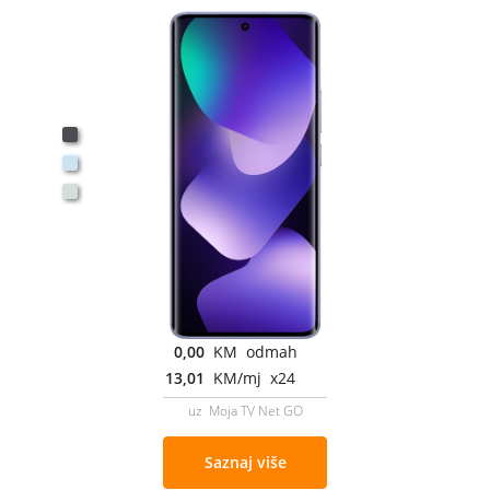
0,00
KM odmah
13,01
KM/mj x24
uz Moja TV Net GO
Saznaj više