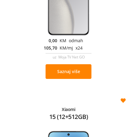
0,00
KM odmah
105,70
KM/mj x24
uz Moja TV Net GO
Saznaj više
Xiaomi
15 (12+512GB)