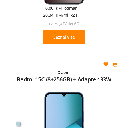
0,00
KM odmah
20,34
KM/mj x24
uz Moja TV Net GO
Saznaj više
Xiaomi
Redmi 15C (8+256GB) + Adapter 33W