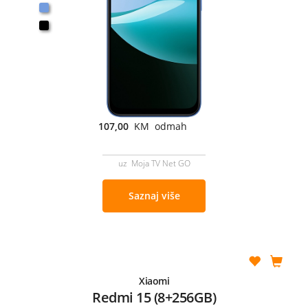
107,00
KM odmah
uz Moja TV Net GO
Saznaj više
Xiaomi
Redmi 15 (8+256GB)