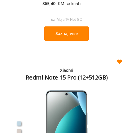
865,40
KM odmah
uz Moja TV Net GO
Saznaj više
Xiaomi
Redmi Note 15 Pro (12+512GB)