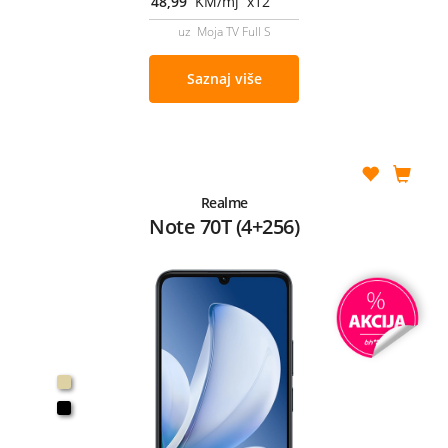
48,99
KM/mj x12
uz Moja TV Full S
Saznaj više
Realme
Note 70T (4+256)