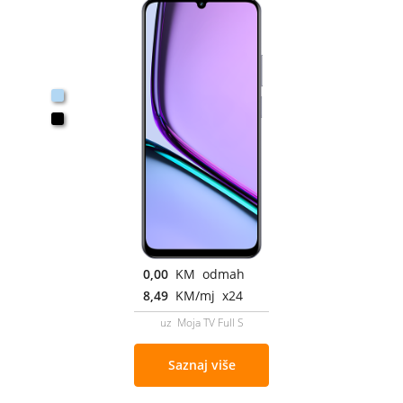
0,00
KM odmah
8,49
KM/mj x24
uz Moja TV Full S
Saznaj više