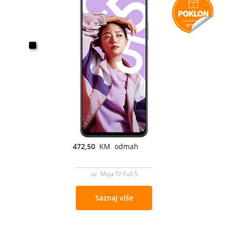
472,50
KM odmah
uz Moja TV Full S
Saznaj više