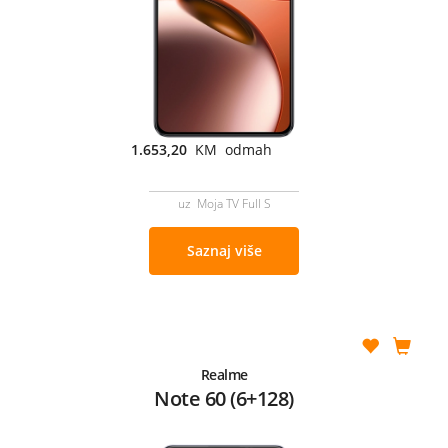
1.653,20
KM odmah
uz Moja TV Full S
Saznaj više
Realme
Note 60 (6+128)