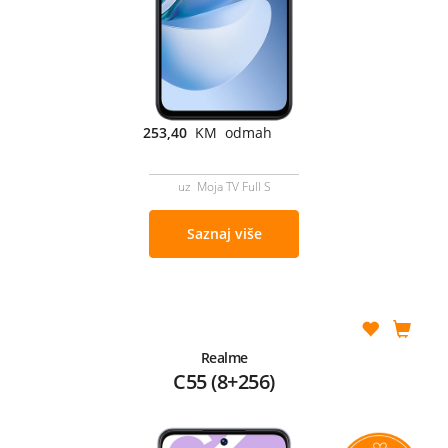
253,40
KM odmah
uz Moja TV Full S
Saznaj više
Realme
C55 (8+256)