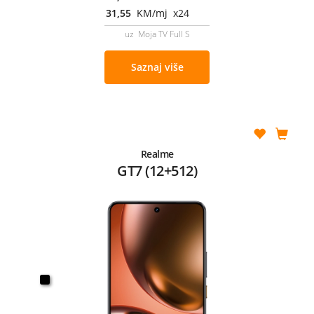
31,55
KM/mj x24
uz Moja TV Full S
Saznaj više
Realme
GT7 (12+512)