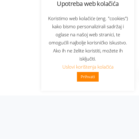
Upotreba web kolačića
Koristimo web kolačiće (eng. "cookies")
kako bismo personalizirali sadržaj i
oglase na našoj web stranici, te
omogućili najbolje korisničko iskustvo.
Ako ih ne želite koristiti, možete ih
isključiti.
Uslovi korištenja kolačića
Prihvati