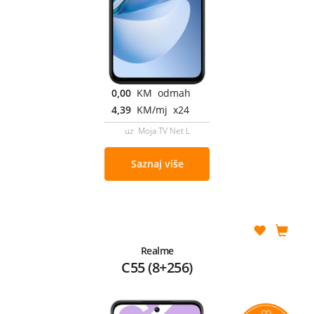
0,00
KM odmah
4,39
KM/mj x24
uz Moja TV Net L
Saznaj više
Realme
C55 (8+256)