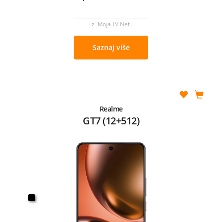
uz Moja TV Net L
Saznaj više
Realme
GT7 (12+512)