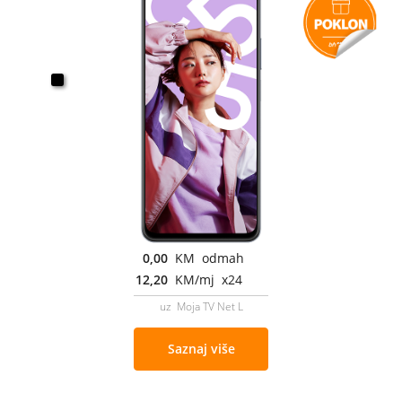
0,00
KM odmah
12,20
KM/mj x24
uz Moja TV Net L
Saznaj više