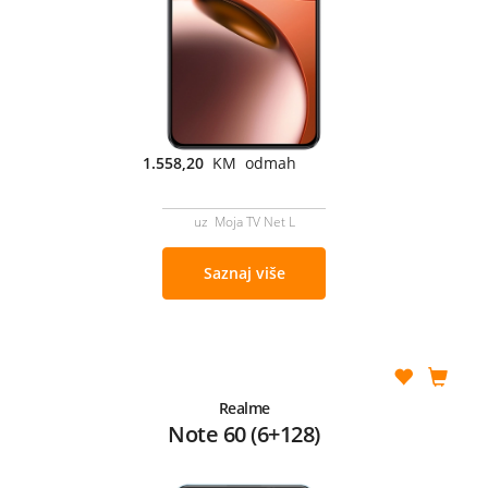
1.558,20
KM odmah
uz Moja TV Net L
Saznaj više
Realme
Note 60 (6+128)