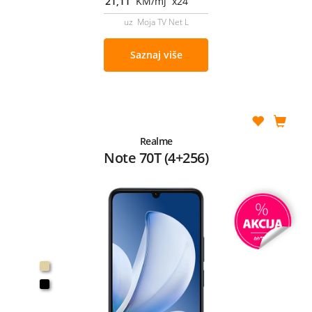
21,11
KM/mj x24
uz Moja TV Net L
Saznaj više
Realme
Note 70T (4+256)