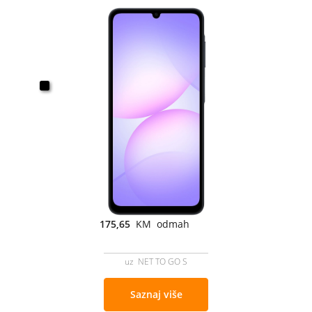
175,65
KM odmah
uz NET TO GO S
Saznaj više