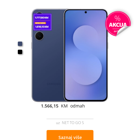
1.566,15
KM odmah
uz NET TO GO S
Saznaj više