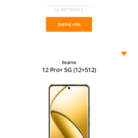
uz NET TO GO S
Saznaj više
Realme
12 Pro+ 5G (12+512)