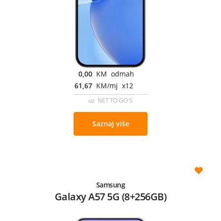
0,00
KM odmah
61,67
KM/mj x12
uz NET TO GO S
Saznaj više
Samsung
Galaxy A57 5G (8+256GB)