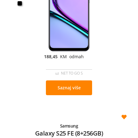
188,45
KM odmah
uz NET TO GO S
Saznaj više
Samsung
Galaxy S25 FE (8+256GB)