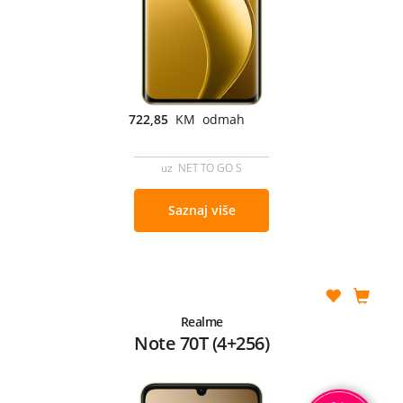
722,85
KM odmah
uz NET TO GO S
Saznaj više
Realme
Note 70T (4+256)