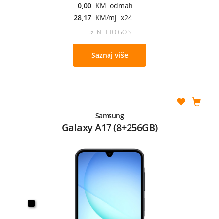
0,00
KM odmah
28,17
KM/mj x24
uz NET TO GO S
Saznaj više
Samsung
Galaxy A17 (8+256GB)