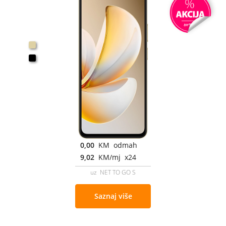
0,00
KM odmah
9,02
KM/mj x24
uz NET TO GO S
Saznaj više