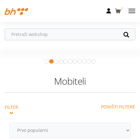
0
Mobilna
Fiksna
Ne propusti
HONOR poklone!
Internet
Uz
HONOR 600, 600 Pro i Magic 8
Pro
od 04.08.–31.08. očekuju te
Televizija
super pokloni!
Istraži ponudu
Dom
Mobiteli
Uređaji
Pogodnosti
PONIŠTI FILTERE
FILTER
Akcije
Podrška