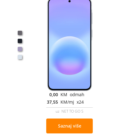
0,00
KM odmah
37,55
KM/mj x24
uz NET TO GO S
Saznaj više