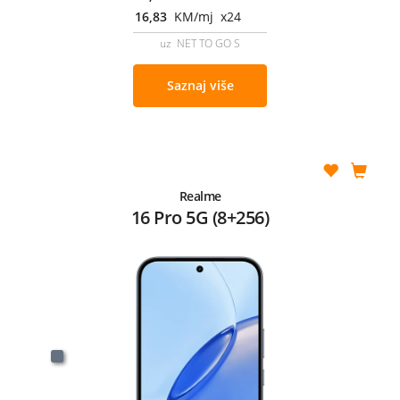
16,83
KM/mj x24
uz NET TO GO S
Saznaj više
Realme
16 Pro 5G (8+256)