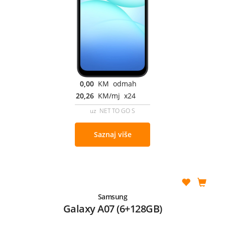
0,00
KM odmah
20,26
KM/mj x24
uz NET TO GO S
Saznaj više
Samsung
Galaxy A07 (6+128GB)