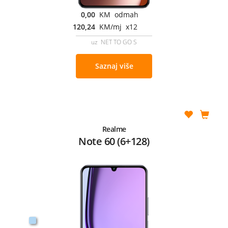
0,00
KM odmah
120,24
KM/mj x12
uz NET TO GO S
Saznaj više
Realme
Note 60 (6+128)