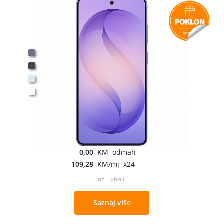
0,00
KM odmah
109,28
KM/mj x24
uz Extra L
Saznaj više