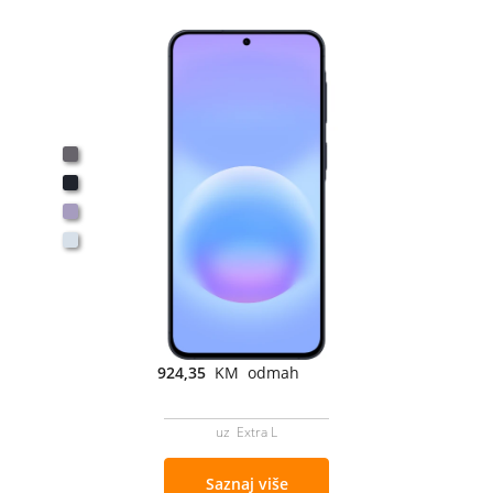
924,35
KM odmah
uz Extra L
Saznaj više