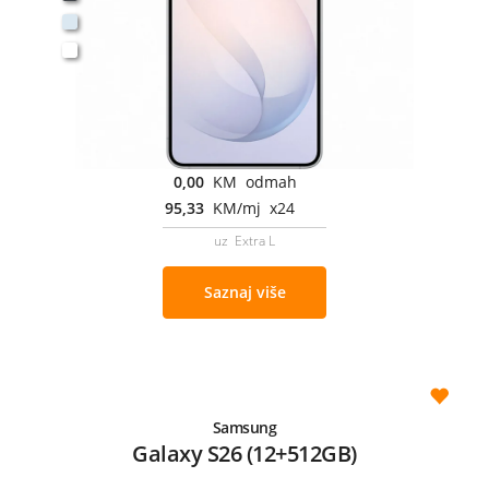
0,00
KM odmah
95,33
KM/mj x24
uz Extra L
Saznaj više
Samsung
Galaxy S26 (12+512GB)