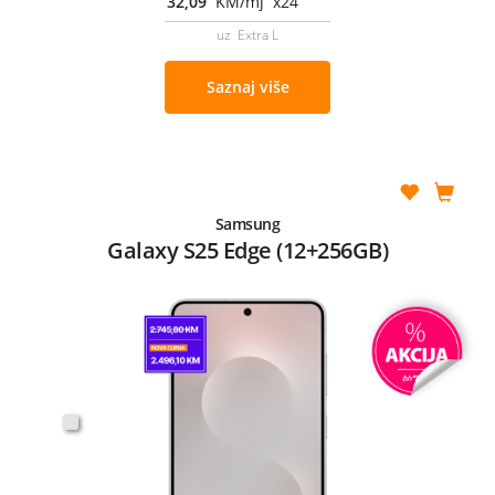
32,09
KM/mj x24
uz Extra L
Saznaj više
Samsung
Galaxy S25 Edge (12+256GB)