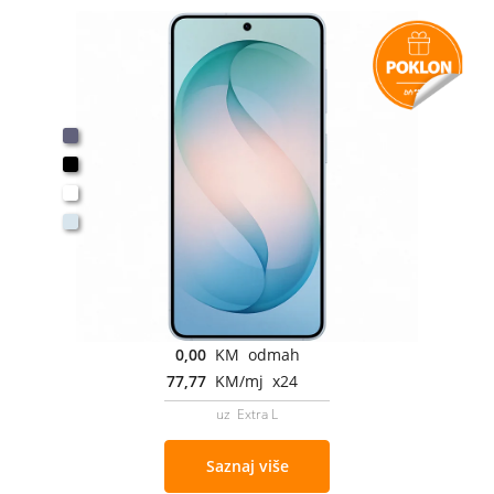
0,00
KM odmah
77,77
KM/mj x24
uz Extra L
Saznaj više