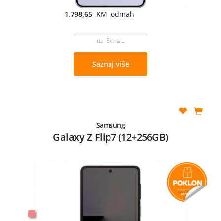
1.798,65
KM odmah
uz Extra L
Saznaj više
Samsung
Galaxy Z Flip7 (12+256GB)