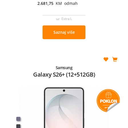
2.681,75
KM odmah
uz Extra L
Saznaj više
Samsung
Galaxy S26+ (12+512GB)