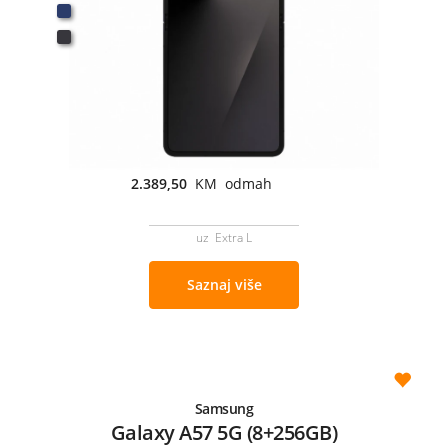
2.389,50
KM odmah
uz Extra L
Saznaj više
Samsung
Galaxy A57 5G (8+256GB)