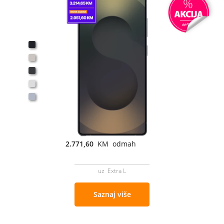
2.771,60
KM odmah
uz Extra L
Saznaj više