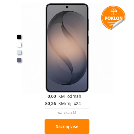
0,00
KM odmah
80,26
KM/mj x24
uz Extra M
Saznaj više