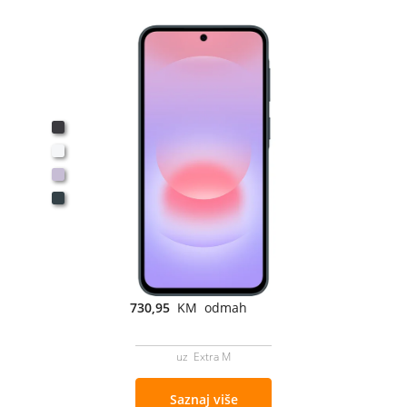
730,95
KM odmah
uz Extra M
Saznaj više