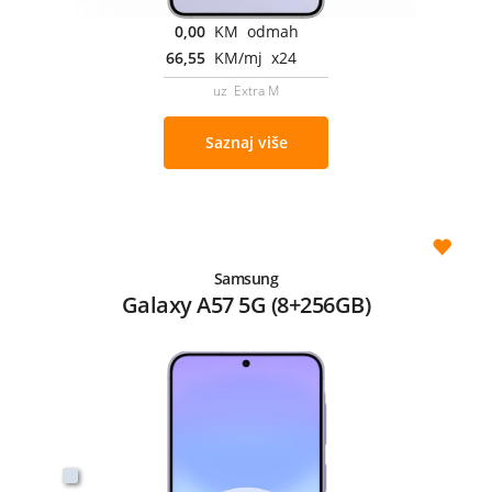
0,00
KM odmah
66,55
KM/mj x24
uz Extra M
Saznaj više
Samsung
Galaxy A57 5G (8+256GB)