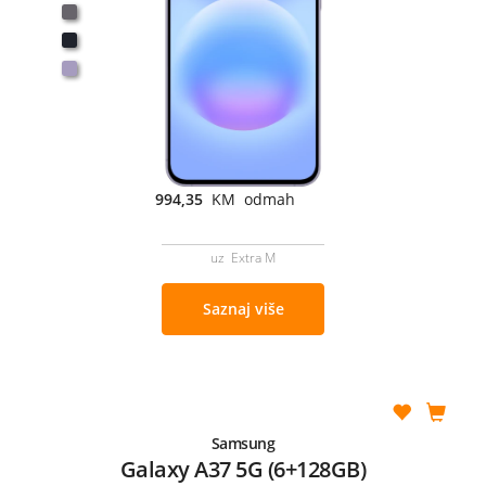
994,35
KM odmah
uz Extra M
Saznaj više
Samsung
Galaxy A37 5G (6+128GB)