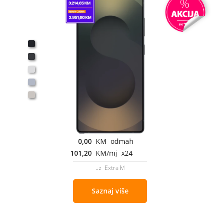
0,00
KM odmah
101,20
KM/mj x24
uz Extra M
Saznaj više