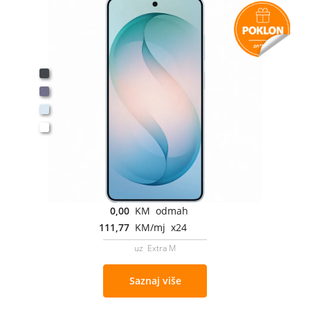
0,00
KM odmah
111,77
KM/mj x24
uz Extra M
Saznaj više