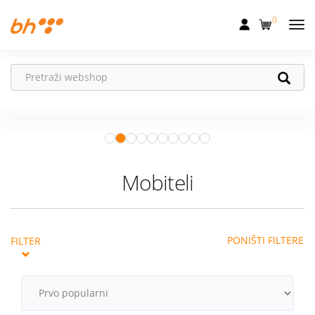
0
Mobilna
Fiksna
Vaš partner u
Internet
pokretu
Apple Watch
– vaš partner za
Televizija
zdraviji i aktivniji život.
Istraži ponudu
Dom
Mobiteli
Uređaji
Pogodnosti
PONIŠTI FILTERE
FILTER
Akcije
Podrška