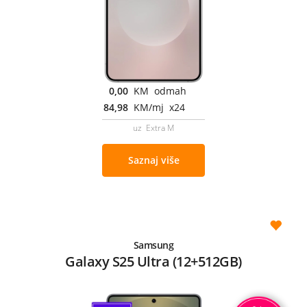
0,00
KM odmah
84,98
KM/mj x24
uz Extra M
Saznaj više
Samsung
Galaxy S25 Ultra (12+512GB)