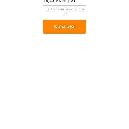
15,40
KM/mj x12
uz Osnovni paket fizicka
lica
Saznaj više