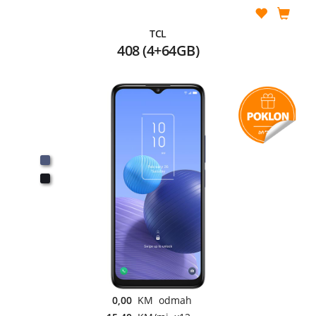
TCL
408 (4+64GB)
0,00
KM odmah