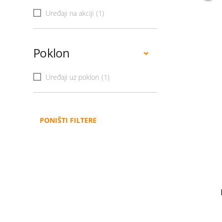
Uređaji na akciji
(1)
Poklon
Uređaji uz poklon
(1)
PONIŠTI FILTERE