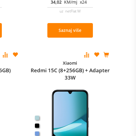
34,02
KM/mj x24
uz netFlat M
Saznaj više
Xiaomi
6GB)
Redmi 15C (8+256GB) + Adapter
33W