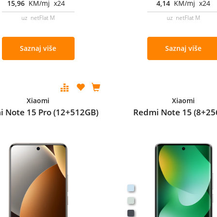
15,96
KM/mj x24
4,14
KM/mj x24
uz netFlat M
uz netFlat M
Saznaj više
Saznaj više
Xiaomi
Xiaomi
 Note 15 Pro (12+512GB)
Redmi Note 15 (8+25