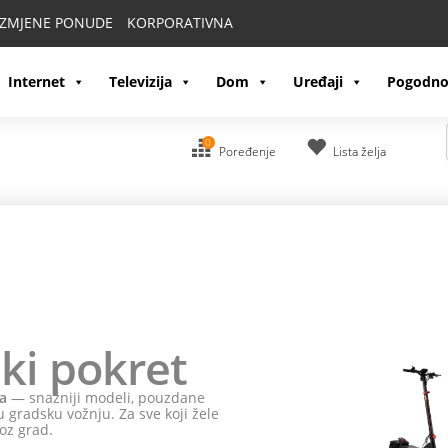
IZMJENE PONUDE
KORPORATIVNA
Internet
Televizija
Dom
Uređaji
Pogodno
0
Poređenje
Lista želja
ki pokret
a
— snažniji modeli, pouzdane
 gradsku vožnju. Za sve koji žele
oz grad.