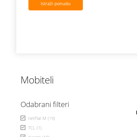
Istraži ponudu
Mobiteli
Odabrani filteri
netFlat M
(19)
TCL
(1)