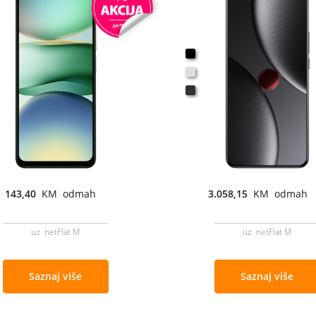
143,40
KM odmah
3.058,15
KM odmah
uz netFlat M
uz netFlat M
Saznaj više
Saznaj više