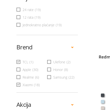
24 rate
(19)
12 rata
(19)
Jednokratno plaćanje
(19)
Brend
Redmi
TCL
(1)
Ulefone
(2)
Apple
(30)
Honor
(8)
Realme
(6)
Samsung
(22)
Xiaomi
(18)
Akcija