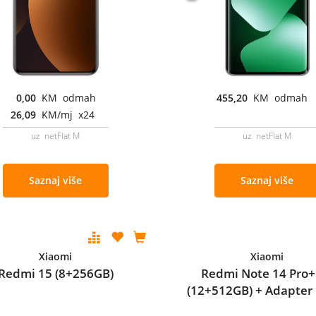
0,00
KM odmah
455,20
KM odmah
26,09
KM/mj x24
uz netFlat M
uz netFlat M
Saznaj više
Saznaj više
Xiaomi
Xiaomi
Redmi 15 (8+256GB)
Redmi Note 14 Pro+
(12+512GB) + Adapter