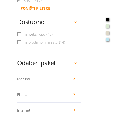
Xiaomi
(18)
PONIŠTI FILTERE
Dostupno
na webshopu
(12)
na prodajnom mjestu
(14)
Odaberi paket
Mobilna
Fiksna
Internet