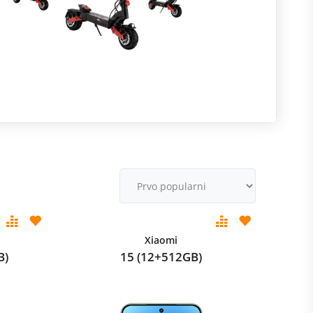
R
m
M
v
Xiaomi
B)
15 (12+512GB)