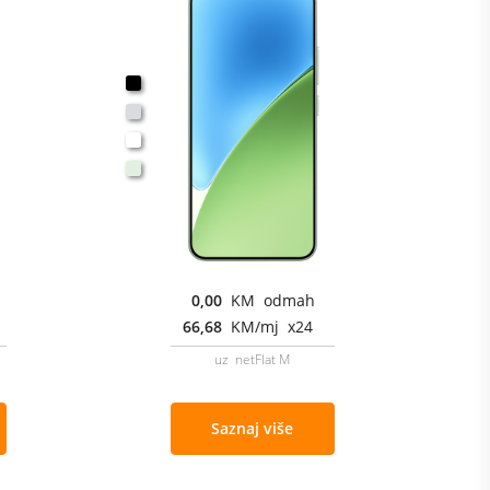
0,00
KM odmah
66,68
KM/mj x24
uz netFlat M
Saznaj više