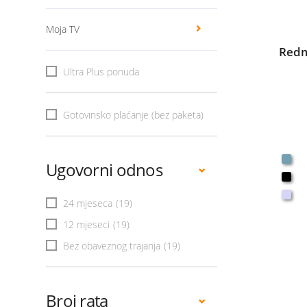
Moja TV
Redm
Ultra Plus ponuda
Gotovinsko plaćanje (bez paketa)
Ugovorni odnos
24 mjeseca
(19)
12 mjeseci
(19)
Bez obaveznog trajanja
(19)
Broj rata