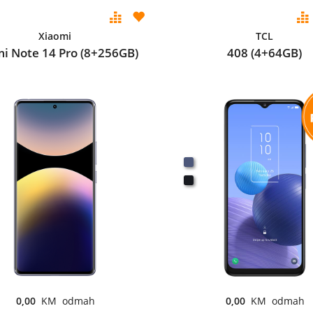
Xiaomi
TCL
i Note 14 Pro (8+256GB)
408 (4+64GB)
0,00
KM odmah
0,00
KM odmah