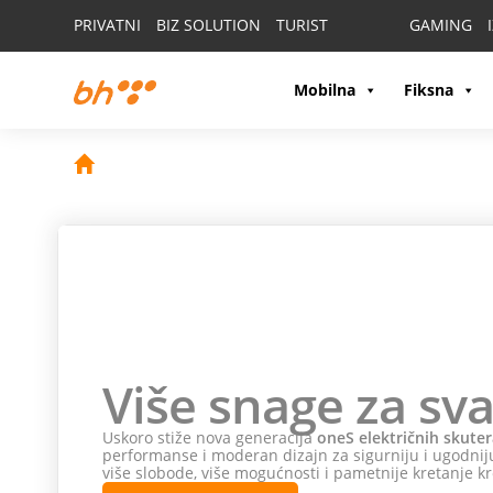
PRIVATNI
BIZ SOLUTION
TURIST
GAMING
Mobilna
Fiksna
Više snage za sva
Uskoro stiže nova generacija
oneS električnih skuter
performanse i moderan dizajn za sigurniju i ugodniju
više slobode, više mogućnosti i pametnije kretanje kr