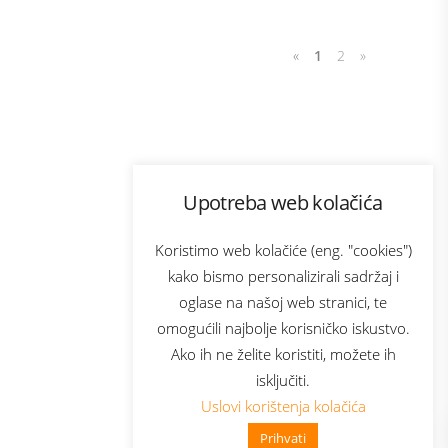
«
1
2
»
Program lojalnosti
Upotreba web kolačića
com
Bonus plus
sluga
Prijava za newsletter
Koristimo web kolačiće (eng. "cookies")
kako bismo personalizirali sadržaj i
oglase na našoj web stranici, te
elecom
omogućili najbolje korisničko iskustvo.
Ako ih ne želite koristiti, možete ih
isključiti.
Uslovi korištenja kolačića
Prihvati
👋 Zdravo, kako mogu pomoći?