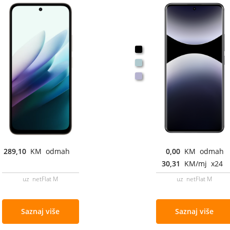
289,10
KM odmah
0,00
KM odmah
30,31
KM/mj x24
uz netFlat M
uz netFlat M
Saznaj više
Saznaj više