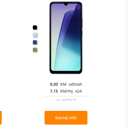
0,00
KM odmah
7,15
KM/mj x24
uz netFlat M
Saznaj više