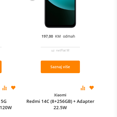
197,00
KM odmah
uz netFlat M
Saznaj više
Xiaomi
 5G
Redmi 14C (8+256GB) + Adapter
 120W
22.5W