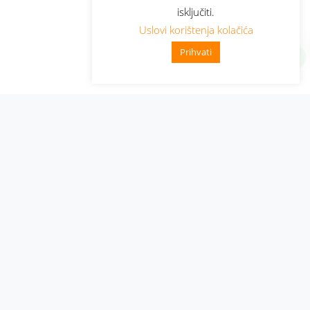
isključiti.
Uslovi korištenja kolačića
Prihvati
Administracija
Nabavke i pozivi
Karijera