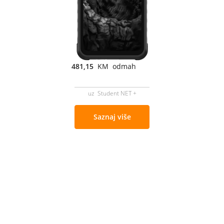
481,15
KM odmah
uz Student NET +
Saznaj više