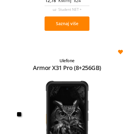
12,78
KM/mj x24
uz Student NET +
Saznaj više
Ulefone
Armor X31 Pro (8+256GB)