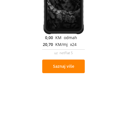
0,00
KM odmah
20,70
KM/mj x24
uz netFlat 5
Saznaj više