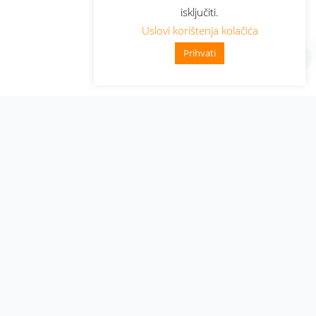
isključiti.
Uslovi korištenja kolačića
Prihvati
Administracija
Nabavke i pozivi
Karijera