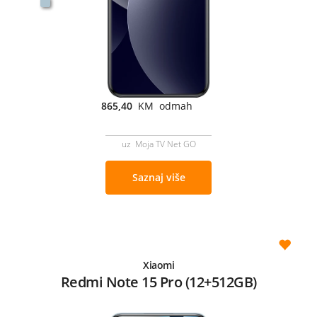
865,40
KM odmah
uz Moja TV Net GO
Saznaj više
Xiaomi
Redmi Note 15 Pro (12+512GB)