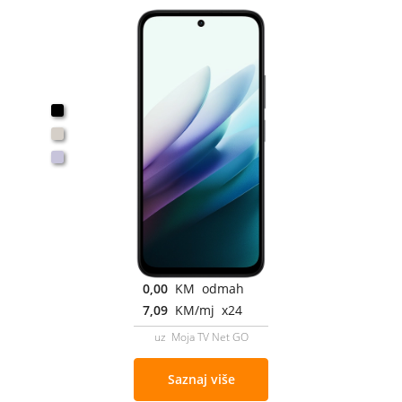
0,00
KM odmah
7,09
KM/mj x24
uz Moja TV Net GO
Saznaj više