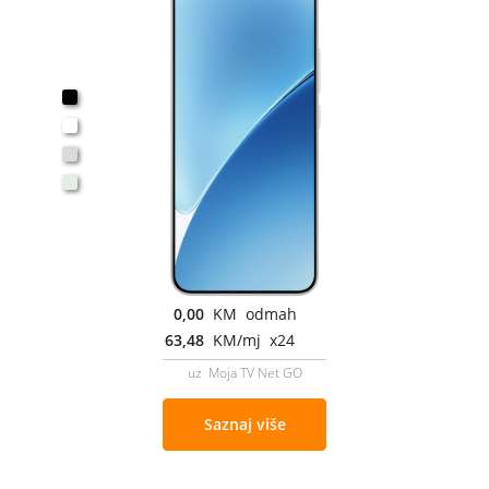
0,00
KM odmah
63,48
KM/mj x24
uz Moja TV Net GO
Saznaj više