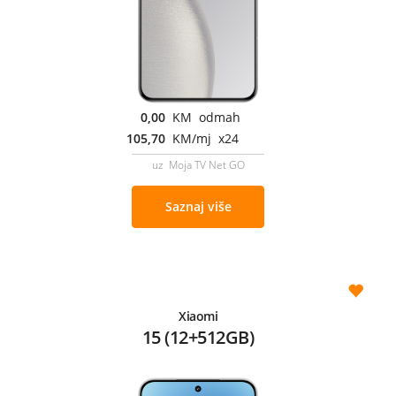
0,00
KM odmah
105,70
KM/mj x24
uz Moja TV Net GO
Saznaj više
Xiaomi
15 (12+512GB)