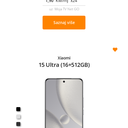
1,90
KM/mj x24
uz Moja TV Net GO
Saznaj više
Xiaomi
15 Ultra (16+512GB)