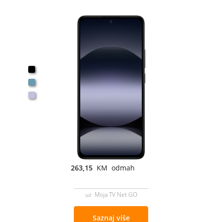
263,15
KM odmah
uz Moja TV Net GO
Saznaj više