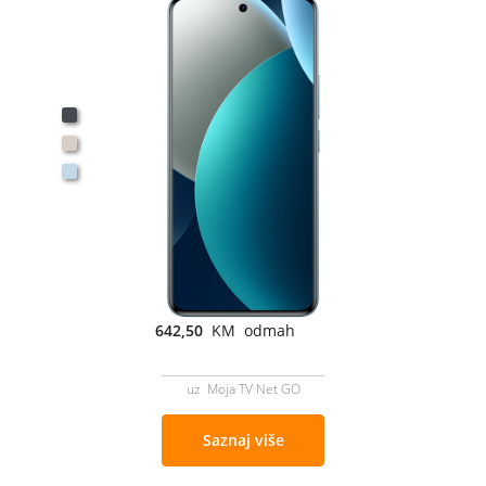
642,50
KM odmah
uz Moja TV Net GO
Saznaj više