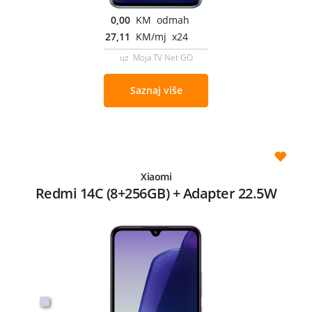
0,00
KM odmah
27,11
KM/mj x24
uz Moja TV Net GO
Saznaj više
Xiaomi
Redmi 14C (8+256GB) + Adapter 22.5W