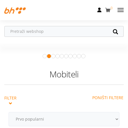
0
Mobilna
Fiksna
Vaš partner u
Internet
pokretu
Apple Watch
– vaš partner za
Televizija
zdraviji i aktivniji život.
Istraži ponudu
Dom
Mobiteli
Uređaji
Pogodnosti
PONIŠTI FILTERE
FILTER
Akcije
Podrška