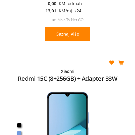
0,00
KM odmah
13,01
KM/mj x24
uz Moja TV Net GO
Saznaj više
Xiaomi
Redmi 15C (8+256GB) + Adapter 33W