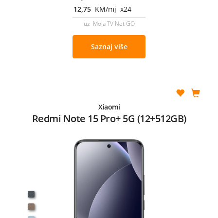
12,75
KM/mj x24
uz Moja TV Net GO
Saznaj više
Xiaomi
Redmi Note 15 Pro+ 5G (12+512GB)