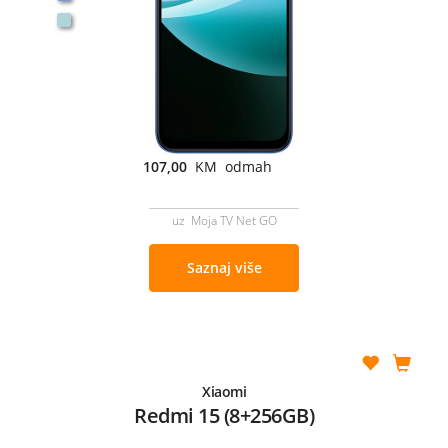
107,00
KM odmah
uz Moja TV Net GO
Saznaj više
Xiaomi
Redmi 15 (8+256GB)