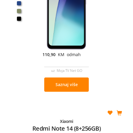
110,90
KM odmah
uz Moja TV Net GO
Saznaj više
Xiaomi
Redmi Note 14 (8+256GB)