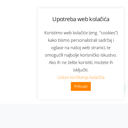
Upotreba web kolačića
Koristimo web kolačiće (eng. "cookies")
kako bismo personalizirali sadržaj i
oglase na našoj web stranici, te
omogućili najbolje korisničko iskustvo.
Ako ih ne želite koristiti, možete ih
isključiti.
Uslovi korištenja kolačića
Prihvati