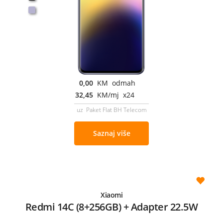
0,00
KM odmah
32,45
KM/mj x24
uz Paket Flat BH Telecom
Saznaj više
Xiaomi
Redmi 14C (8+256GB) + Adapter 22.5W