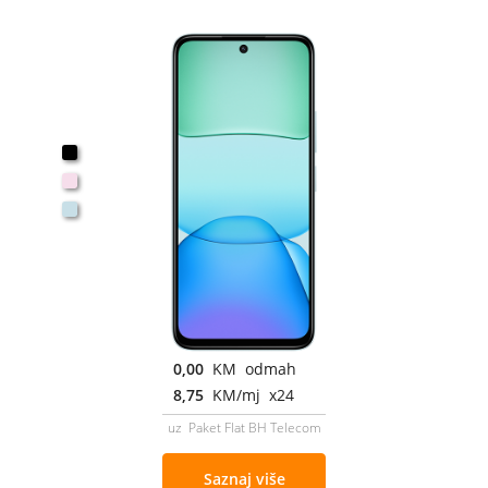
0,00
KM odmah
8,75
KM/mj x24
uz Paket Flat BH Telecom
Saznaj više