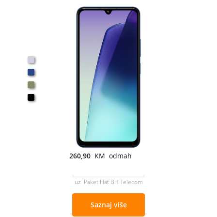
260,90
KM odmah
uz Paket Flat BH Telecom
Saznaj više