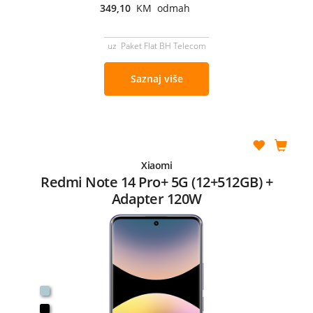
349,10
KM odmah
uz Paket Flat BH Telecom
Saznaj više
Xiaomi
Redmi Note 14 Pro+ 5G (12+512GB) +
Adapter 120W