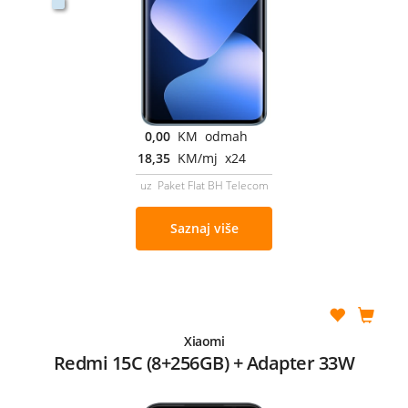
0,00
KM odmah
18,35
KM/mj x24
uz Paket Flat BH Telecom
Saznaj više
Xiaomi
Redmi 15C (8+256GB) + Adapter 33W