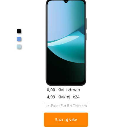
0,00
KM odmah
4,99
KM/mj x24
uz Paket Flat BH Telecom
Saznaj više