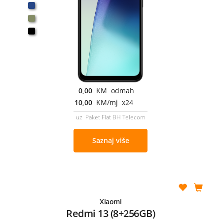
0,00
KM odmah
10,00
KM/mj x24
uz Paket Flat BH Telecom
Saznaj više
Xiaomi
Redmi 13 (8+256GB)