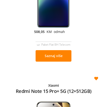
508,05
KM odmah
uz Paket Flat BH Telecom
Saznaj više
Xiaomi
Redmi Note 15 Pro+ 5G (12+512GB)