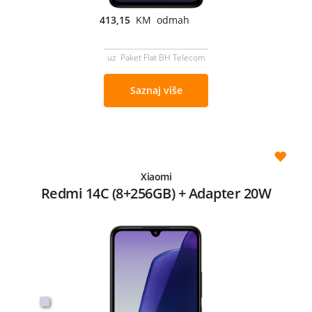
413,15
KM odmah
uz Paket Flat BH Telecom
Saznaj više
Xiaomi
Redmi 14C (8+256GB) + Adapter 20W