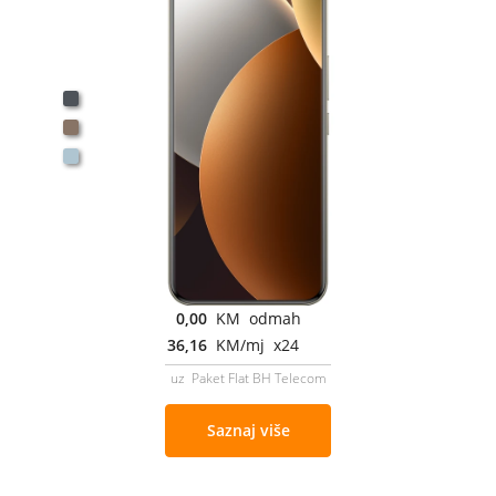
0,00
KM odmah
36,16
KM/mj x24
uz Paket Flat BH Telecom
Saznaj više