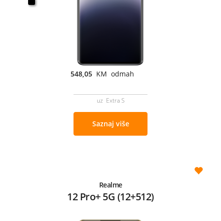
548,05
KM odmah
uz Extra S
Saznaj više
Realme
12 Pro+ 5G (12+512)