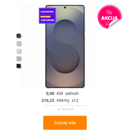
0,00
KM odmah
210,23
KM/mj x12
uz Extra S
Saznaj više