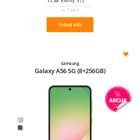
17,34
KM/mj x12
uz Extra S
Saznaj više
Samsung
Galaxy A56 5G (8+256GB)