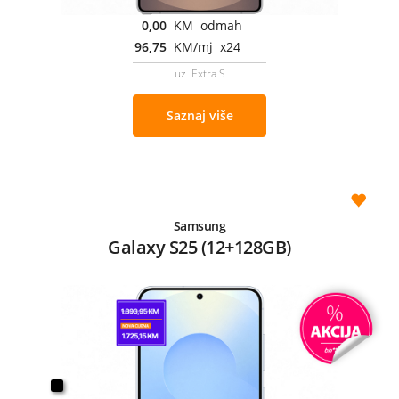
0,00
KM odmah
96,75
KM/mj x24
uz Extra S
Saznaj više
Samsung
Galaxy S25 (12+128GB)