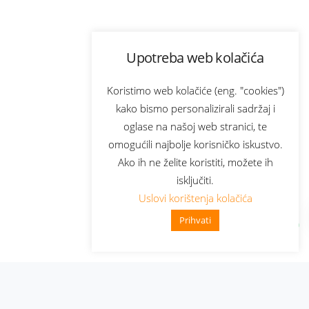
Upotreba web kolačića
Koristimo web kolačiće (eng. "cookies")
kako bismo personalizirali sadržaj i
oglase na našoj web stranici, te
omogućili najbolje korisničko iskustvo.
Ako ih ne želite koristiti, možete ih
isključiti.
Uslovi korištenja kolačića
Prihvati