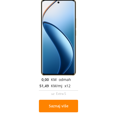
0,00
KM odmah
51,49
KM/mj x12
uz Extra S
Saznaj više