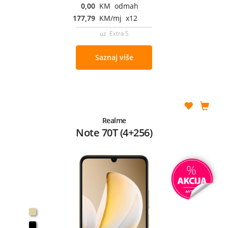
0,00
KM odmah
177,79
KM/mj x12
uz Extra S
Saznaj više
Realme
Note 70T (4+256)