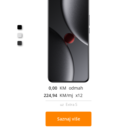
0,00
KM odmah
224,94
KM/mj x12
uz Extra S
Saznaj više