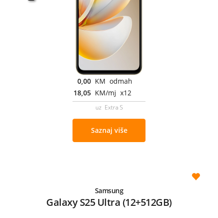
0,00
KM odmah
18,05
KM/mj x12
uz Extra S
Saznaj više
Samsung
Galaxy S25 Ultra (12+512GB)