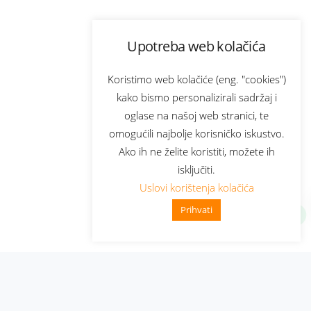
Upotreba web kolačića
Koristimo web kolačiće (eng. "cookies")
kako bismo personalizirali sadržaj i
oglase na našoj web stranici, te
omogućili najbolje korisničko iskustvo.
Ako ih ne želite koristiti, možete ih
isključiti.
Uslovi korištenja kolačića
Prihvati