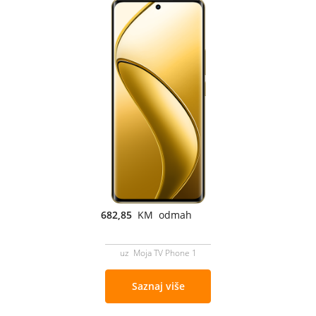
682,85
KM odmah
uz Moja TV Phone 1
Saznaj više