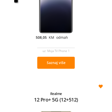
508,05
KM odmah
uz Moja TV Phone 1
Saznaj više
Realme
12 Pro+ 5G (12+512)