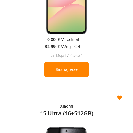
0,00
KM odmah
32,99
KM/mj x24
uz Moja TV Phone 1
Saznaj više
Xiaomi
15 Ultra (16+512GB)