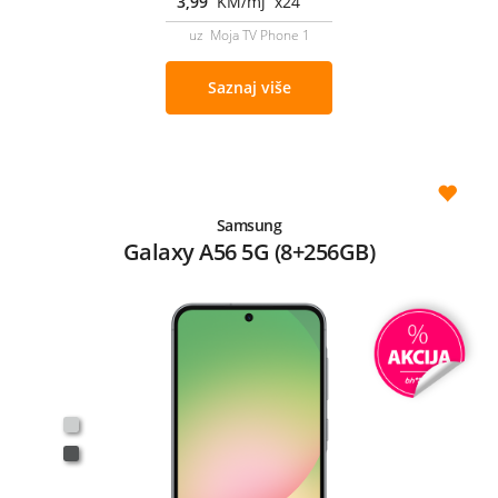
3,99
KM/mj x24
uz Moja TV Phone 1
Saznaj više
Samsung
Galaxy A56 5G (8+256GB)