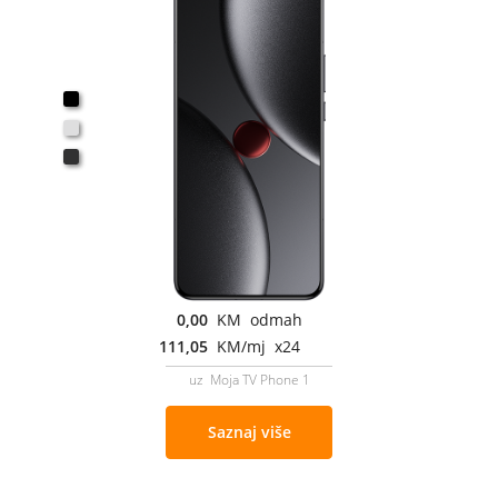
0,00
KM odmah
111,05
KM/mj x24
uz Moja TV Phone 1
Saznaj više