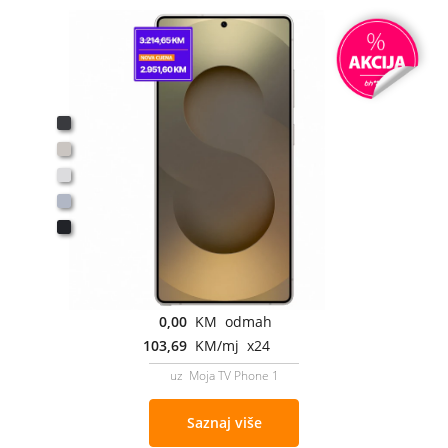
0,00
KM odmah
103,69
KM/mj x24
uz Moja TV Phone 1
Saznaj više