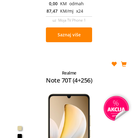
0,00
KM odmah
87,47
KM/mj x24
uz Moja TV Phone 1
Saznaj više
Realme
Note 70T (4+256)