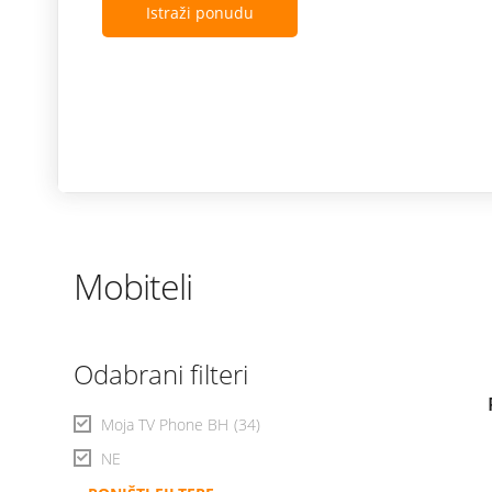
Istraži ponudu
Mobiteli
Odabrani filteri
Moja TV Phone BH
(34)
NE