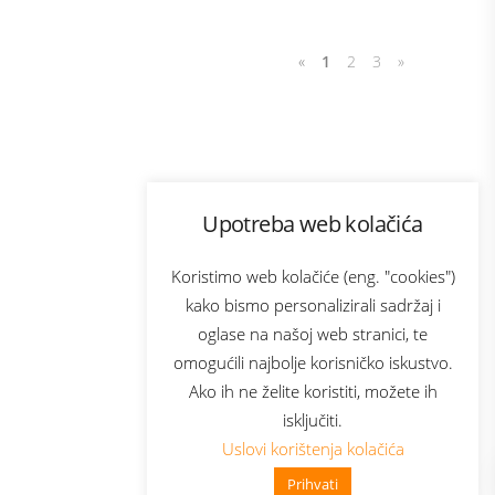
«
1
2
3
»
Program lojalnosti
Upotreba web kolačića
com
Bonus plus
sluga
Prijava za newsletter
Koristimo web kolačiće (eng. "cookies")
kako bismo personalizirali sadržaj i
oglase na našoj web stranici, te
elecom
omogućili najbolje korisničko iskustvo.
Ako ih ne želite koristiti, možete ih
isključiti.
Uslovi korištenja kolačića
Prihvati
👋 Zdravo, kako mogu pomoći?