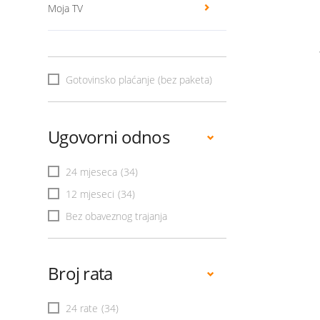
Moja TV
Gotovinsko plaćanje (bez paketa)
Ugovorni odnos
24 mjeseca
(34)
12 mjeseci
(34)
Bez obaveznog trajanja
Broj rata
24 rate
(34)