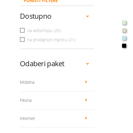
PONIŠTI FILTERE
Dostupno
na webshopu
(26)
na prodajnom mjestu
(21)
Odaberi paket
Mobilna
Fiksna
Internet