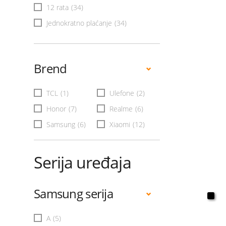
12 rata
(34)
Jednokratno plaćanje
(34)
Brend
TCL
(1)
Ulefone
(2)
Honor
(7)
Realme
(6)
Samsung
(6)
Xiaomi
(12)
Serija uređaja
Samsung serija
A
(5)