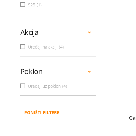
S25
(1)
Akcija
Uređaji na akciji
(4)
Poklon
Uređaji uz poklon
(4)
PONIŠTI FILTERE
Ga