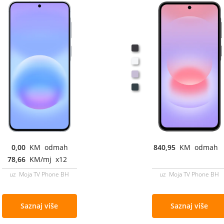
0,00
KM odmah
840,95
KM odmah
78,66
KM/mj x12
uz Moja TV Phone BH
uz Moja TV Phone BH
Saznaj više
Saznaj više