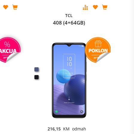
TCL
408 (4+64GB)
216,15
KM odmah