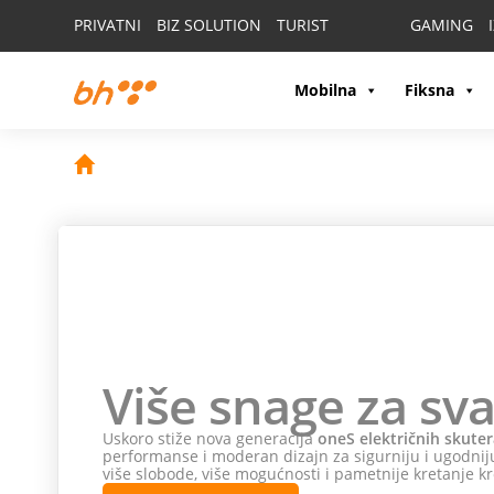
PRIVATNI
BIZ SOLUTION
TURIST
GAMING
Mobilna
Fiksna
Više snage za sva
Uskoro stiže nova generacija
oneS električnih skuter
performanse i moderan dizajn za sigurniju i ugodniju
više slobode, više mogućnosti i pametnije kretanje kr