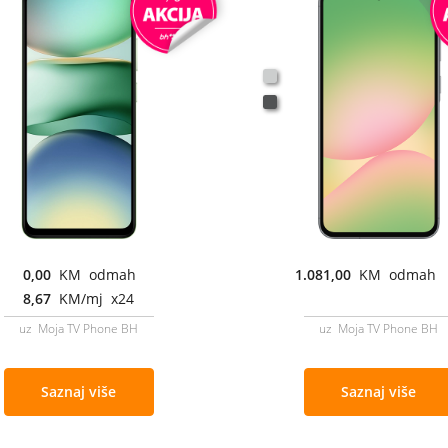
0,00
KM odmah
1.081,00
KM odmah
8,67
KM/mj x24
uz Moja TV Phone BH
uz Moja TV Phone BH
Saznaj više
Saznaj više