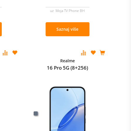
uz Moja TV Phone BH
Saznaj više
Realme
B
16 Pro 5G (8+256)