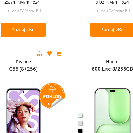
25,74
KM/mj x24
9,02
KM/mj x24
uz Moja TV Phone BH
uz Moja TV Phone BH
Saznaj više
Saznaj više
Realme
Honor
C55 (8+256)
600 Lite 8/256G