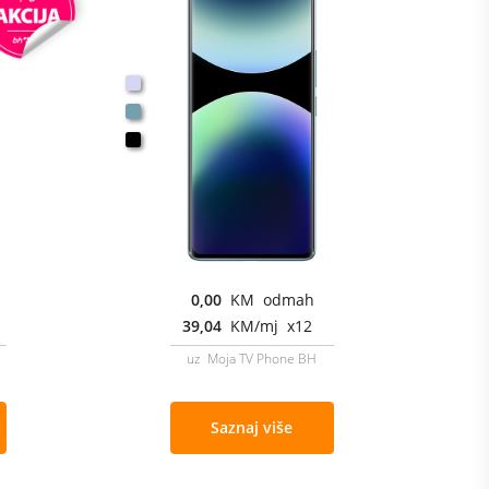
0,00
KM odmah
39,04
KM/mj x12
uz Moja TV Phone BH
Saznaj više