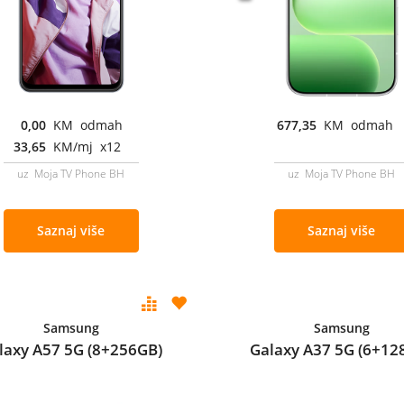
0,00
KM odmah
677,35
KM odmah
33,65
KM/mj x12
uz Moja TV Phone BH
uz Moja TV Phone BH
Saznaj više
Saznaj više
Samsung
Samsung
laxy A57 5G (8+256GB)
Galaxy A37 5G (6+12