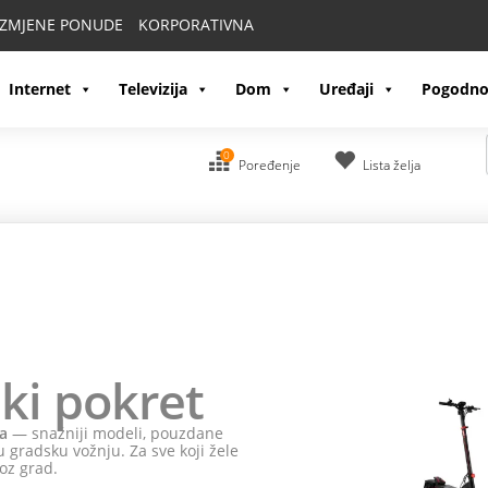
IZMJENE PONUDE
KORPORATIVNA
Internet
Televizija
Dom
Uređaji
Pogodno
0
Poređenje
Lista želja
ki pokret
a
— snažniji modeli, pouzdane
 gradsku vožnju. Za sve koji žele
oz grad.