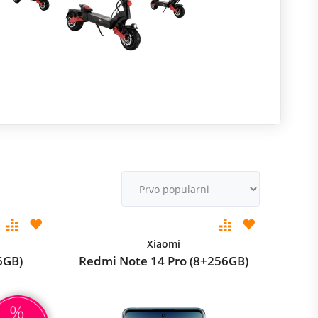
R
m
M
v
Xiaomi
6GB)
Redmi Note 14 Pro (8+256GB)