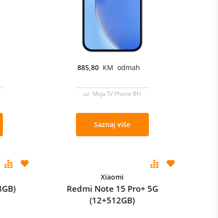
885,80
KM odmah
uz Moja TV Phone BH
Saznaj više
Xiaomi
8GB)
Redmi Note 15 Pro+ 5G
(12+512GB)