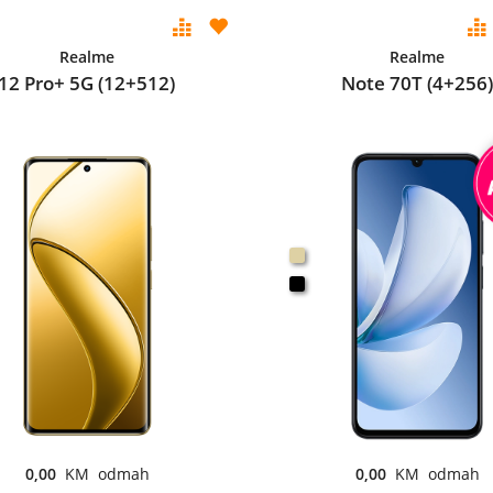
Realme
Realme
12 Pro+ 5G (12+512)
Note 70T (4+256)
0,00
KM odmah
0,00
KM odmah