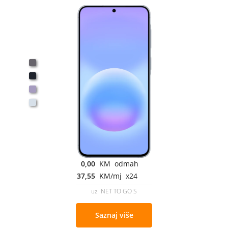
0,00
KM odmah
37,55
KM/mj x24
uz NET TO GO S
Saznaj više