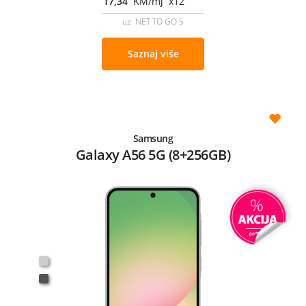
17,34
KM/mj x12
uz NET TO GO S
Saznaj više
Samsung
Galaxy A56 5G (8+256GB)