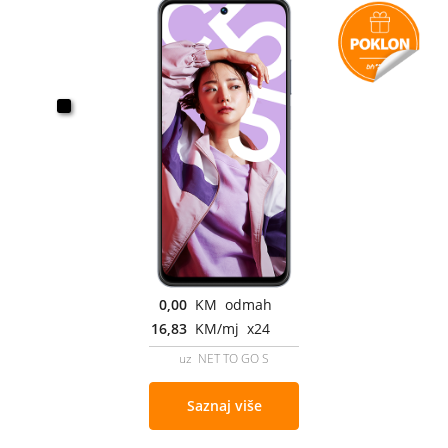
0,00
KM odmah
16,83
KM/mj x24
uz NET TO GO S
Saznaj više