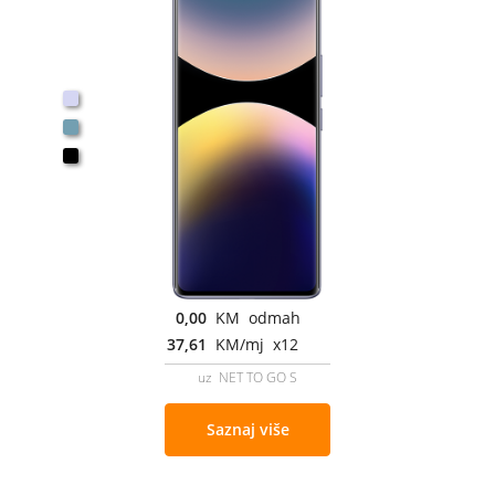
0,00
KM odmah
37,61
KM/mj x12
uz NET TO GO S
Saznaj više