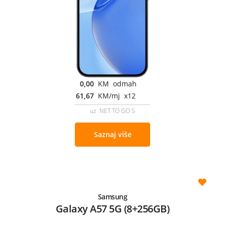
0,00
KM odmah
61,67
KM/mj x12
uz NET TO GO S
Saznaj više
Samsung
Galaxy A57 5G (8+256GB)