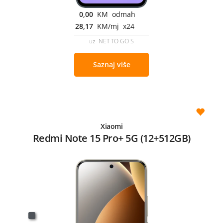
0,00
KM odmah
28,17
KM/mj x24
uz NET TO GO S
Saznaj više
Xiaomi
Redmi Note 15 Pro+ 5G (12+512GB)