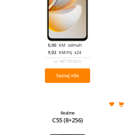
0,00
KM odmah
9,02
KM/mj x24
uz NET TO GO S
Saznaj više
Realme
C55 (8+256)