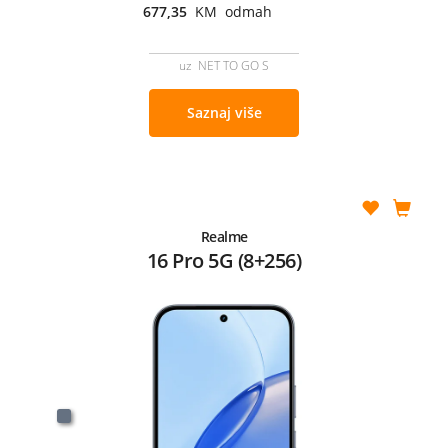
677,35
KM odmah
uz NET TO GO S
Saznaj više
Realme
16 Pro 5G (8+256)