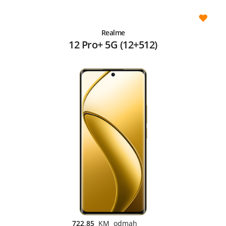
Realme
12 Pro+ 5G (12+512)
722,85
KM odmah