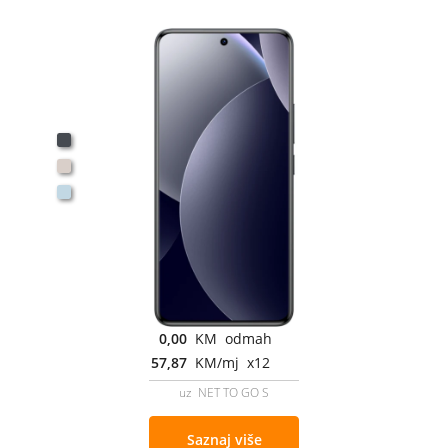
0,00
KM odmah
57,87
KM/mj x12
uz NET TO GO S
Saznaj više