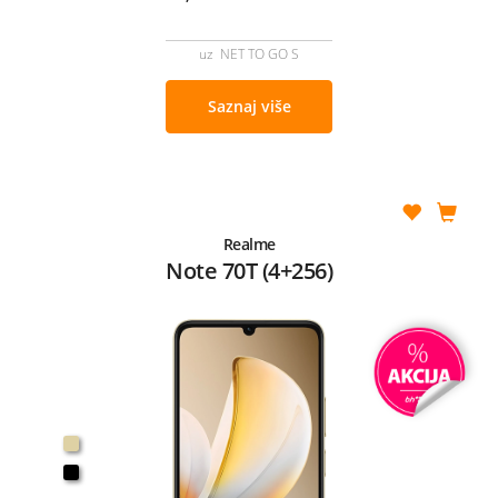
uz NET TO GO S
Saznaj više
Realme
Note 70T (4+256)