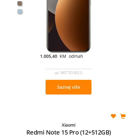
1.005,40
KM odmah
uz NET TO GO S
Saznaj više
Xiaomi
Redmi Note 15 Pro (12+512GB)