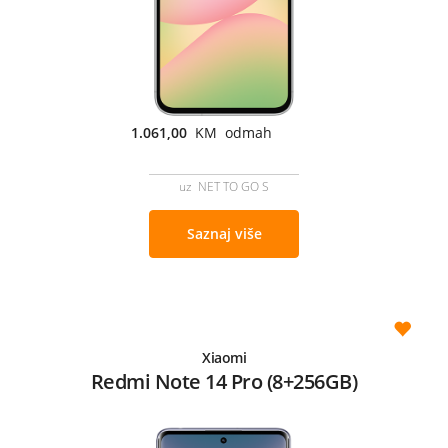
1.061,00
KM odmah
uz NET TO GO S
Saznaj više
Xiaomi
Redmi Note 14 Pro (8+256GB)