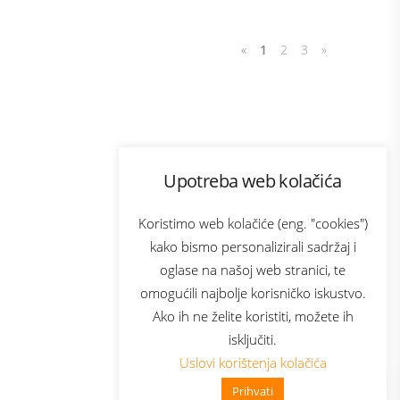
«
1
2
3
»
Program lojalnosti
Upotreba web kolačića
com
Bonus plus
sluga
Prijava za newsletter
Koristimo web kolačiće (eng. "cookies")
kako bismo personalizirali sadržaj i
oglase na našoj web stranici, te
elecom
omogućili najbolje korisničko iskustvo.
Ako ih ne želite koristiti, možete ih
isključiti.
Uslovi korištenja kolačića
Prihvati
👋 Zdravo, kako mogu pomoći?