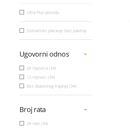
Ultra Plus ponuda
Gotovinsko plaćanje (bez paketa)
Ugovorni odnos
24 mjeseca
(34)
12 mjeseci
(34)
Bez obaveznog trajanja
(34)
Broj rata
24 rate
(34)