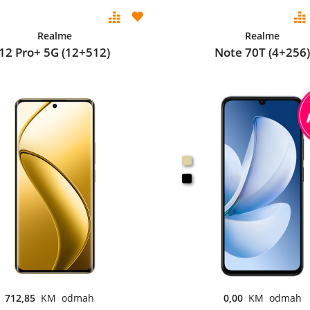
Realme
Realme
12 Pro+ 5G (12+512)
Note 70T (4+256)
712,85
KM odmah
0,00
KM odmah