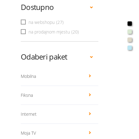
Dostupno
na webshopu
(27)
na prodajnom mjestu
(20)
Odaberi paket
Mobilna
Fiksna
Internet
Moja TV