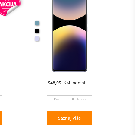
548,05
KM odmah
m
uz Paket Flat BH Telecom
Saznaj više