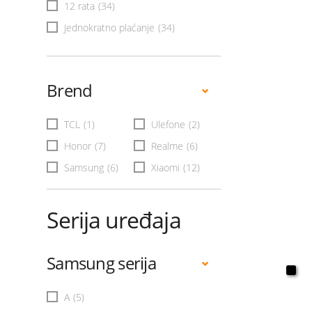
12 rata
(34)
Jednokratno plaćanje
(34)
Brend
TCL
(1)
Ulefone
(2)
Honor
(7)
Realme
(6)
Samsung
(6)
Xiaomi
(12)
Serija uređaja
Samsung serija
A
(5)