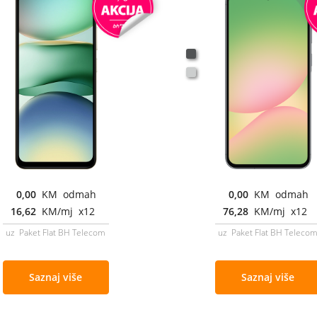
0,00
KM odmah
0,00
KM odmah
16,62
KM/mj x12
76,28
KM/mj x12
uz Paket Flat BH Telecom
uz Paket Flat BH Teleco
Saznaj više
Saznaj više