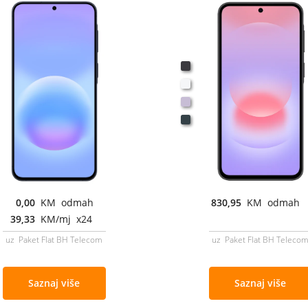
0,00
KM odmah
830,95
KM odmah
39,33
KM/mj x24
uz Paket Flat BH Telecom
uz Paket Flat BH Teleco
Saznaj više
Saznaj više