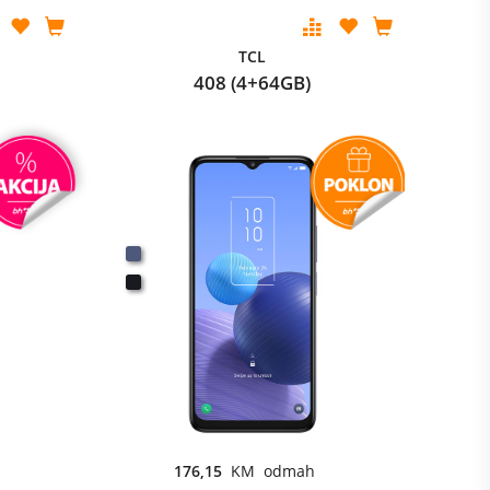
TCL
408 (4+64GB)
176,15
KM odmah