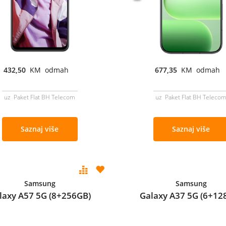
432,50
KM odmah
677,35
KM odmah
uz Paket Flat BH Telecom
uz Paket Flat BH Teleco
Saznaj više
Saznaj više
Samsung
Samsung
laxy A57 5G (8+256GB)
Galaxy A37 5G (6+12