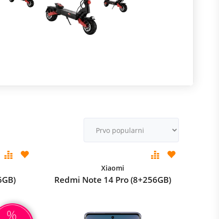
R
m
M
v
Xiaomi
6GB)
Redmi Note 14 Pro (8+256GB)