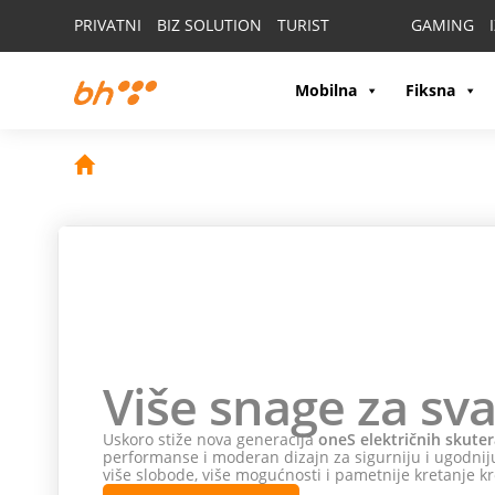
PRIVATNI
BIZ SOLUTION
TURIST
GAMING
Mobilna
Fiksna
Više snage za sva
Uskoro stiže nova generacija
oneS električnih skuter
performanse i moderan dizajn za sigurniju i ugodniju
više slobode, više mogućnosti i pametnije kretanje kr