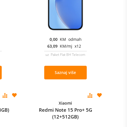
0,00
KM odmah
63,09
KM/mj x12
m
uz Paket Flat BH Telecom
Saznaj više
Xiaomi
8GB)
Redmi Note 15 Pro+ 5G
(12+512GB)