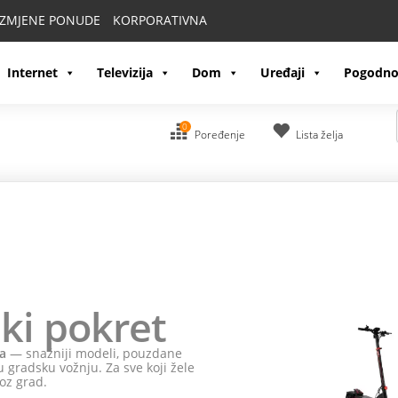
IZMJENE PONUDE
KORPORATIVNA
Internet
Televizija
Dom
Uređaji
Pogodno
0
Poređenje
Lista želja
ki pokret
a
— snažniji modeli, pouzdane
 gradsku vožnju. Za sve koji žele
oz grad.