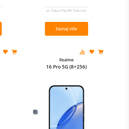
m
uz Paket Flat BH Telecom
Saznaj više
Realme
B
16 Pro 5G (8+256)