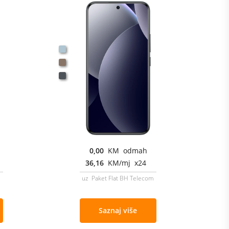
0,00
KM odmah
36,16
KM/mj x24
m
uz Paket Flat BH Telecom
Saznaj više