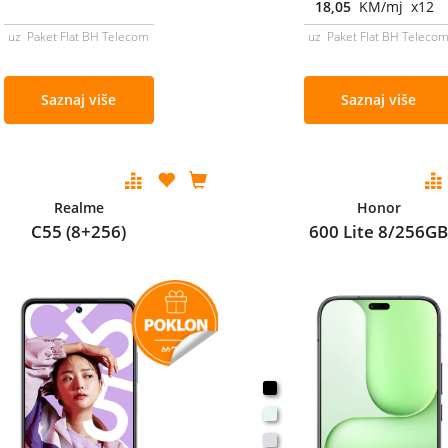
18,05
KM/mj x12
uz Paket Flat BH Telecom
uz Paket Flat BH Teleco
Saznaj više
Saznaj više
Realme
Honor
C55 (8+256)
600 Lite 8/256G