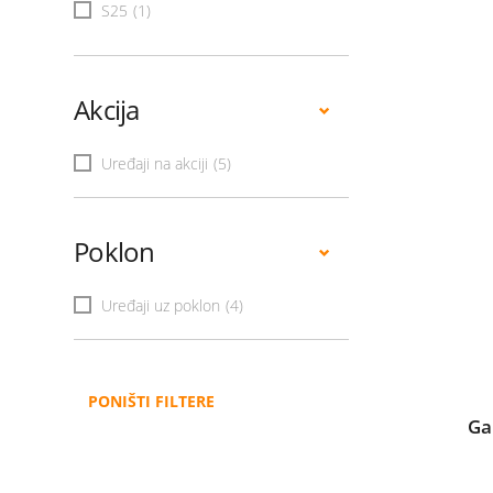
S25
(1)
Akcija
Uređaji na akciji
(5)
Poklon
Uređaji uz poklon
(4)
PONIŠTI FILTERE
Ga