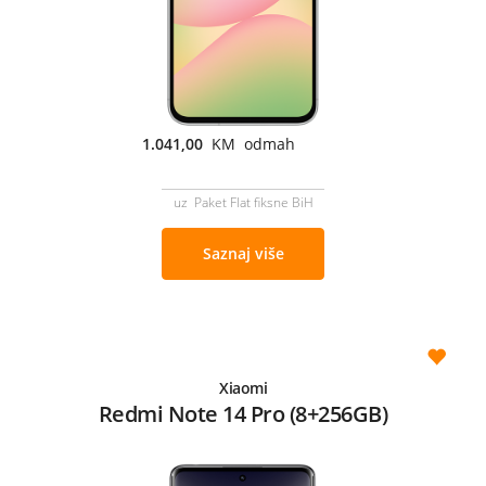
1.041,00
KM odmah
uz Paket Flat fiksne BiH
Saznaj više
Xiaomi
Redmi Note 14 Pro (8+256GB)