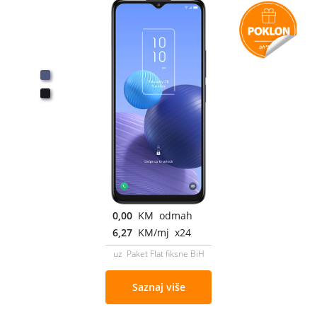
0,00
KM odmah
6,27
KM/mj x24
uz Paket Flat fiksne BiH
Saznaj više