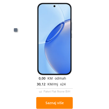
0,00
KM odmah
30,12
KM/mj x24
uz Paket Flat fiksne BiH
Saznaj više