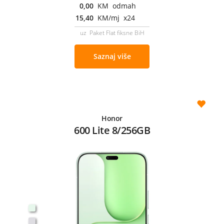
0,00
KM odmah
15,40
KM/mj x24
uz Paket Flat fiksne BiH
Saznaj više
Honor
600 Lite 8/256GB