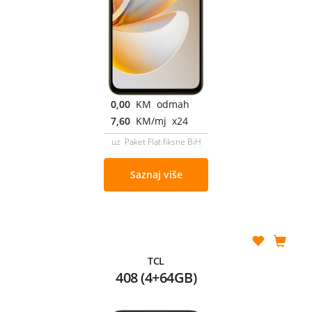
0,00
KM odmah
7,60
KM/mj x24
uz Paket Flat fiksne BiH
Saznaj više
TCL
408 (4+64GB)