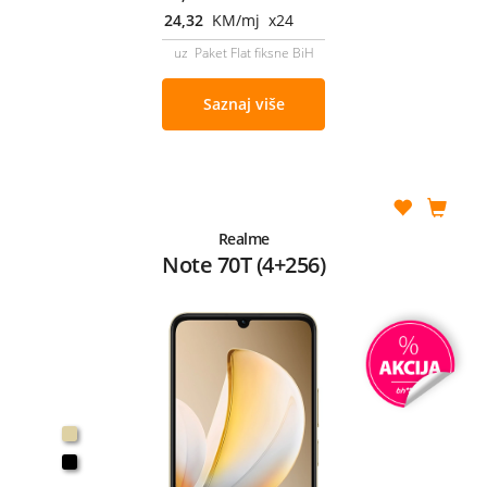
24,32
KM/mj x24
uz Paket Flat fiksne BiH
Saznaj više
Realme
Note 70T (4+256)