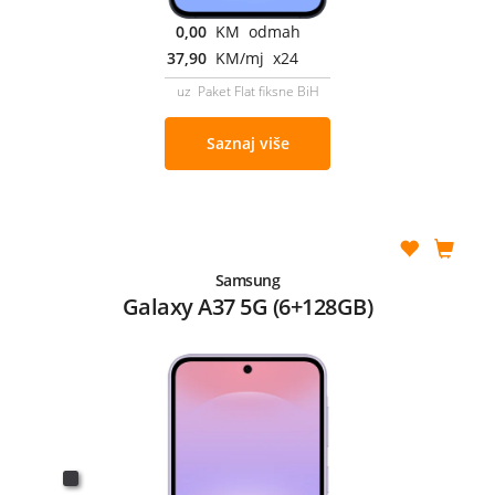
0,00
KM odmah
37,90
KM/mj x24
uz Paket Flat fiksne BiH
Saznaj više
Samsung
Galaxy A37 5G (6+128GB)