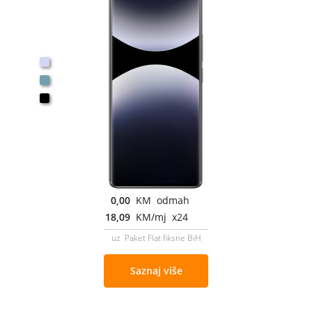
0,00
KM odmah
18,09
KM/mj x24
uz Paket Flat fiksne BiH
Saznaj više