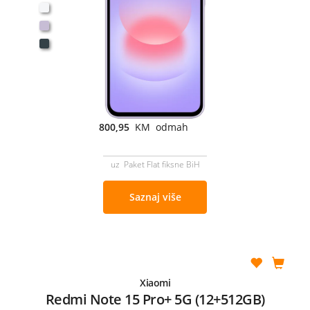
800,95
KM odmah
uz Paket Flat fiksne BiH
Saznaj više
Xiaomi
Redmi Note 15 Pro+ 5G (12+512GB)