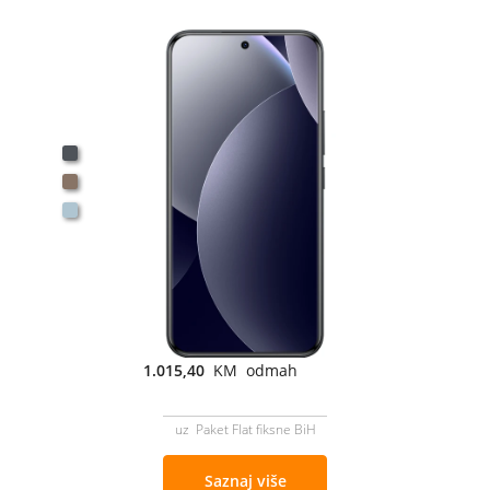
1.015,40
KM odmah
uz Paket Flat fiksne BiH
Saznaj više