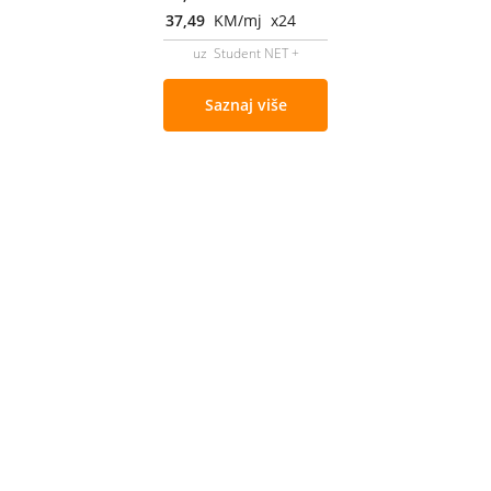
37,49
KM/mj x24
uz Student NET +
Saznaj više