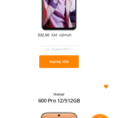
332,50
KM odmah
uz Student NET +
Saznaj više
Honor
600 Pro 12/512GB