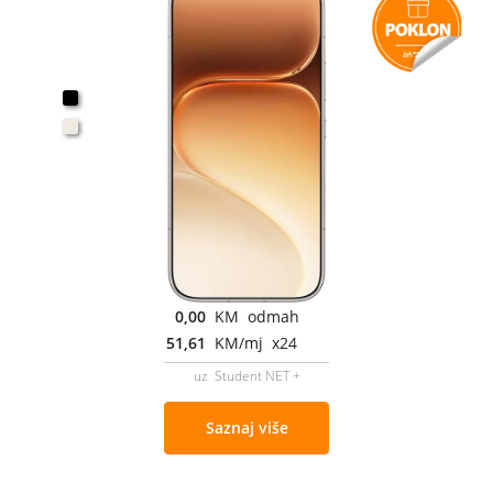
0,00
KM odmah
51,61
KM/mj x24
uz Student NET +
Saznaj više