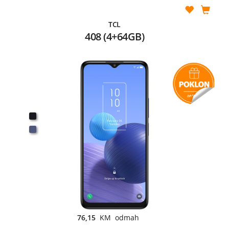
TCL
408 (4+64GB)
76,15
KM odmah