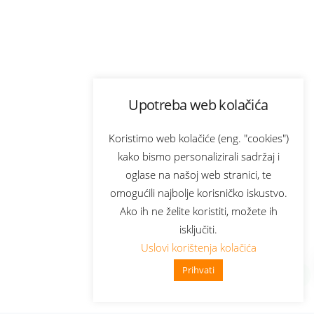
Upotreba web kolačića
Koristimo web kolačiće (eng. "cookies")
kako bismo personalizirali sadržaj i
oglase na našoj web stranici, te
omogućili najbolje korisničko iskustvo.
Ako ih ne želite koristiti, možete ih
isključiti.
Uslovi korištenja kolačića
Prihvati