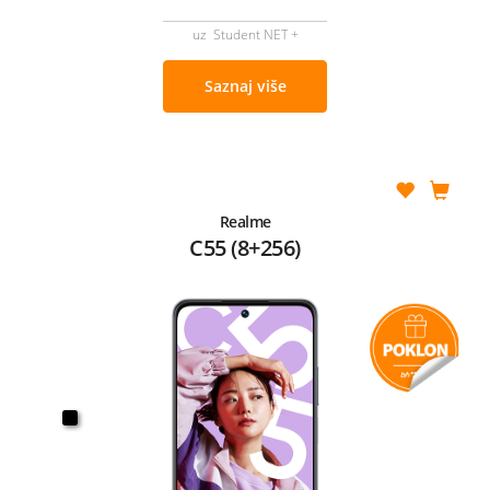
uz Student NET +
Saznaj više
Realme
C55 (8+256)