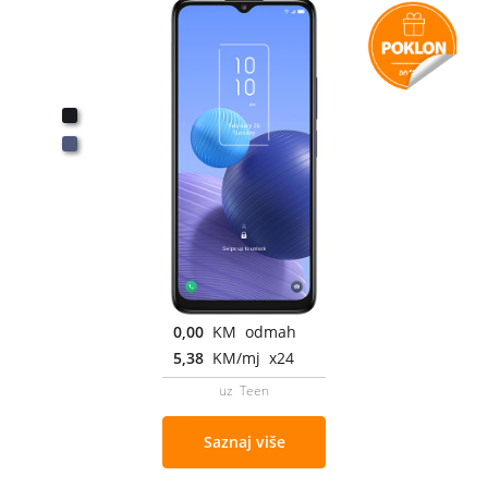
0,00
KM odmah
5,38
KM/mj x24
uz Teen
Saznaj više