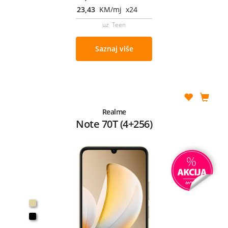
23,43
KM/mj x24
uz Teen
Saznaj više
Realme
Note 70T (4+256)