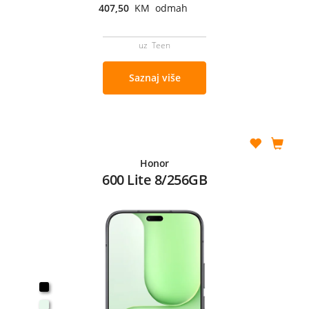
407,50
KM odmah
uz Teen
Saznaj više
Honor
600 Lite 8/256GB