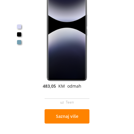
483,05
KM odmah
uz Teen
Saznaj više