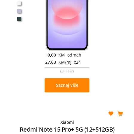
0,00
KM odmah
27,63
KM/mj x24
uz Teen
Saznaj više
Xiaomi
Redmi Note 15 Pro+ 5G (12+512GB)