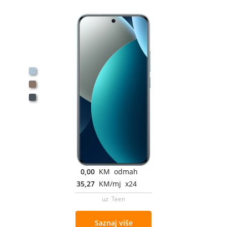
0,00
KM odmah
35,27
KM/mj x24
uz Teen
Saznaj više