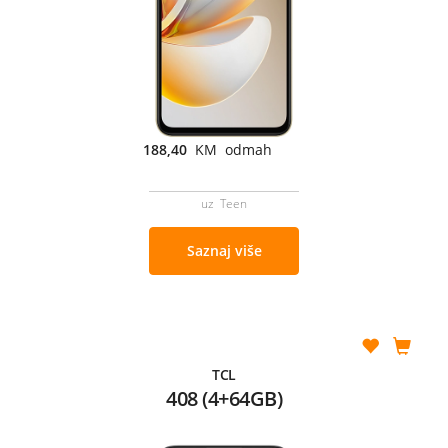
188,40
KM odmah
uz Teen
Saznaj više
TCL
408 (4+64GB)