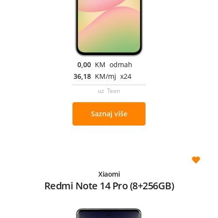
0,00
KM odmah
36,18
KM/mj x24
uz Teen
Saznaj više
Xiaomi
Redmi Note 14 Pro (8+256GB)