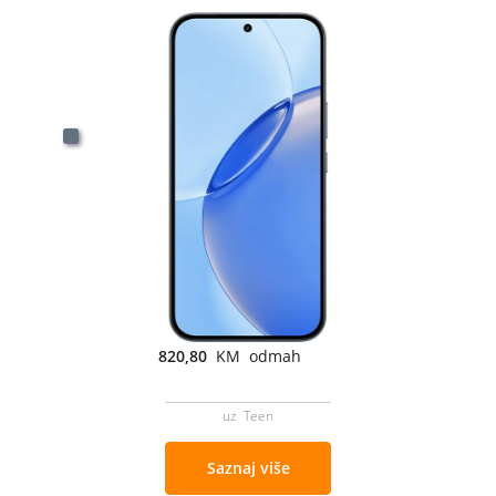
820,80
KM odmah
uz Teen
Saznaj više