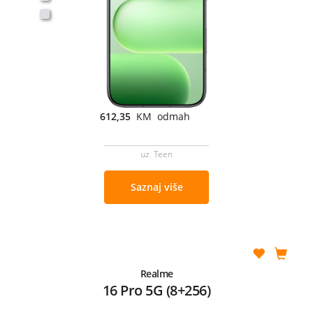
612,35
KM odmah
uz Teen
Saznaj više
Realme
16 Pro 5G (8+256)