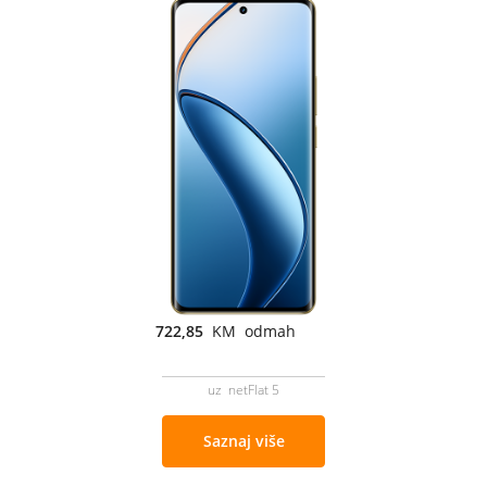
722,85
KM odmah
uz netFlat 5
Saznaj više