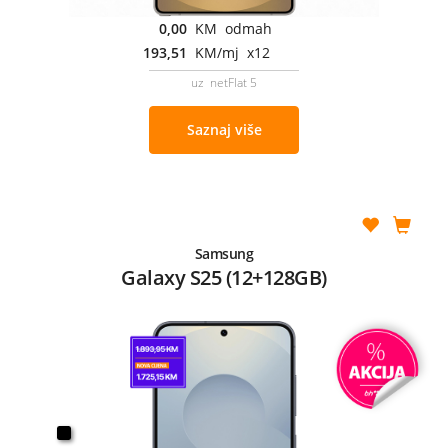
0,00
KM odmah
193,51
KM/mj x12
uz netFlat 5
Saznaj više
Samsung
Galaxy S25 (12+128GB)