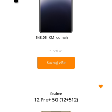
548,05
KM odmah
uz netFlat 5
Saznaj više
Realme
12 Pro+ 5G (12+512)