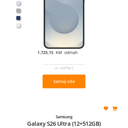
1.725,15
KM odmah
uz netFlat 5
Saznaj više
Samsung
Galaxy S26 Ultra (12+512GB)