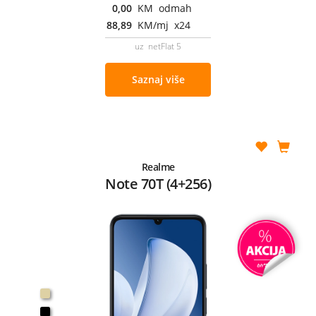
0,00
KM odmah
88,89
KM/mj x24
uz netFlat 5
Saznaj više
Realme
Note 70T (4+256)