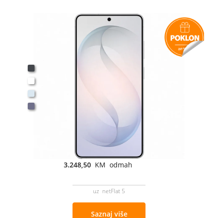
3.248,50
KM odmah
uz netFlat 5
Saznaj više