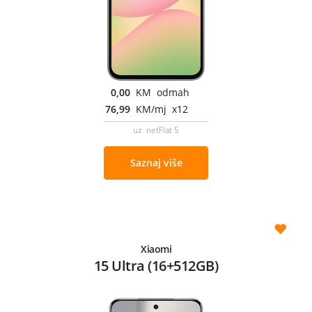
0,00
KM odmah
76,99
KM/mj x12
uz netFlat 5
Saznaj više
Xiaomi
15 Ultra (16+512GB)