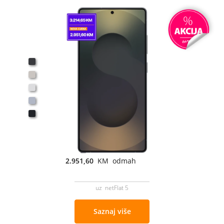
2.951,60
KM odmah
uz netFlat 5
Saznaj više