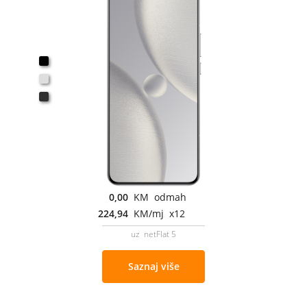
0,00
KM odmah
224,94
KM/mj x12
uz netFlat 5
Saznaj više