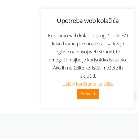
Upotreba web kolačića
Koristimo web kolačiće (eng. "cookies")
kako bismo personalizirali sadržaj i
oglase na našoj web stranici, te
omogućili najbolje korisničko iskustvo.
Ako ih ne želite koristiti, možete ih
isključiti.
Uslovi korištenja kolačića
Prihvati