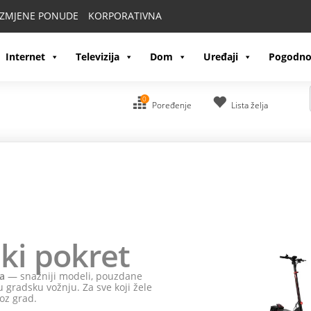
IZMJENE PONUDE
KORPORATIVNA
Internet
Televizija
Dom
Uređaji
Pogodno
0
Poređenje
Lista želja
ki pokret
a
— snažniji modeli, pouzdane
 gradsku vožnju. Za sve koji žele
oz grad.