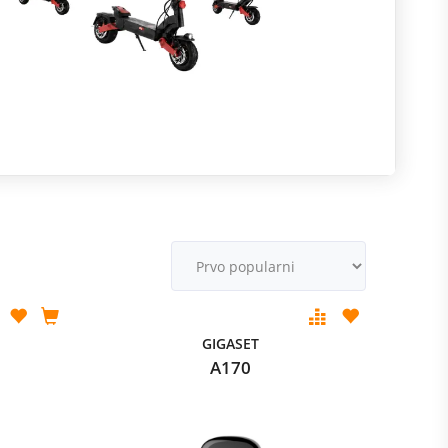
R
m
M
v
GIGASET
A170