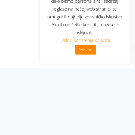
kako bismo personalizirali sadržaj i
oglase na našoj web stranici, te
elecom
omogućili najbolje korisničko iskustvo.
Ako ih ne želite koristiti, možete ih
isključiti.
Uslovi korištenja kolačića
Prihvati
👋 Zdravo, kako mogu pomoći?