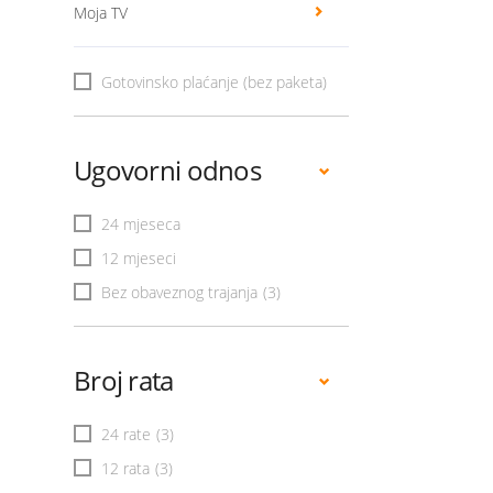
Moja TV
Gotovinsko plaćanje (bez paketa)
Ugovorni odnos
24 mjeseca
12 mjeseci
Bez obaveznog trajanja
(3)
Broj rata
24 rate
(3)
12 rata
(3)