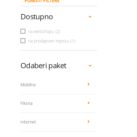
PONIŠTI FILTERE
Dostupno
na webshopu
(2)
na prodajnom mjestu
(1)
Odaberi paket
Mobilna
Fiksna
Internet