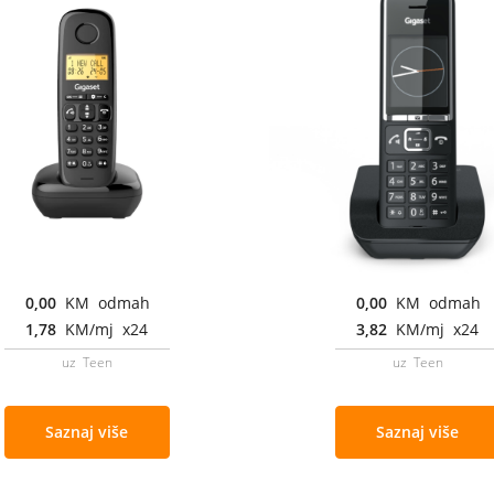
0,00
KM odmah
0,00
KM odmah
1,78
KM/mj x24
3,82
KM/mj x24
uz Teen
uz Teen
Saznaj više
Saznaj više