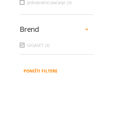
Jednokratno plaćanje
(3)
Brend
GIGASET
(3)
PONIŠTI FILTERE
Administracija
B2B
Nabavke i pozivi
Veleprodaja
Karijera
Partneri