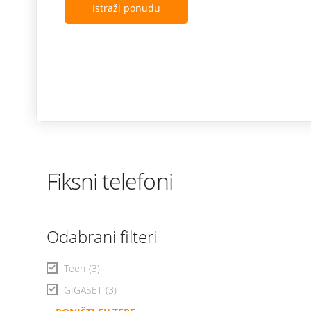
Istraži ponudu
Fiksni telefoni
Odabrani filteri
Teen
(3)
GIGASET
(3)