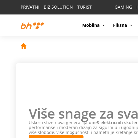
PRIVATNI
BIZ SOLUTION
TURIST
GAMING
Mobilna
Fiksna
Više snage za sva
Uskoro stiže nova generacija
oneS električnih skuter
performanse i moderan dizajn za sigurniju i ugodniju
više slobode, više mogućnosti i pametnije kretanje kr