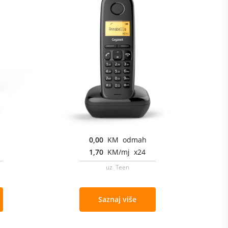
0,00
KM odmah
1,70
KM/mj x24
uz Teen
Saznaj više