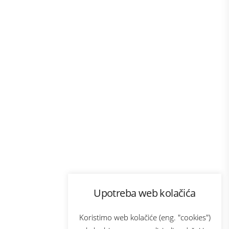
Program lojalnosti
Upotreba web kolačića
com
Bonus plus
sluga
Prijava za newsletter
Koristimo web kolačiće (eng. "cookies")