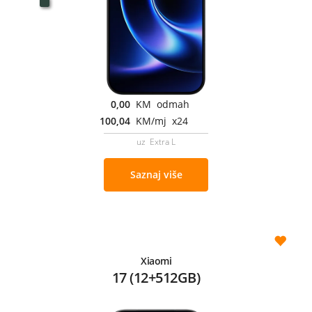
0,00
KM odmah
100,04
KM/mj x24
uz Extra L
Saznaj više
Xiaomi
17 (12+512GB)