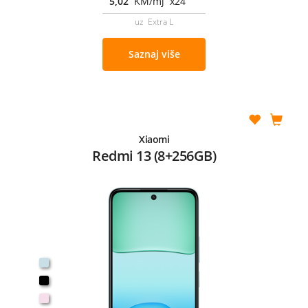
5,02
KM/mj x24
uz Extra L
Saznaj više
Xiaomi
Redmi 13 (8+256GB)