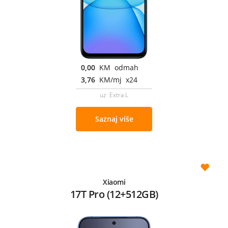
0,00
KM odmah
3,76
KM/mj x24
uz Extra L
Saznaj više
Xiaomi
17T Pro (12+512GB)