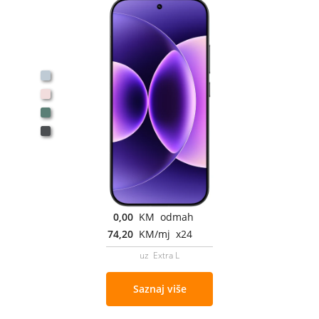
0,00
KM odmah
74,20
KM/mj x24
uz Extra L
Saznaj više