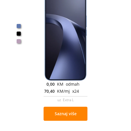
0,00
KM odmah
70,40
KM/mj x24
uz Extra L
Saznaj više