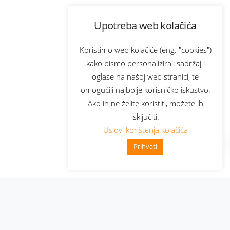
Upotreba web kolačića
Koristimo web kolačiće (eng. "cookies")
kako bismo personalizirali sadržaj i
oglase na našoj web stranici, te
omogućili najbolje korisničko iskustvo.
Ako ih ne želite koristiti, možete ih
isključiti.
Uslovi korištenja kolačića
Prihvati