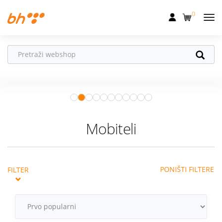
0
Mobilna
Fiksna
Ne propusti
HONOR poklone!
Internet
Uz
HONOR 600, 600 Pro i Magic 8
Pro
od 04.08.–31.08. očekuju te
Televizija
super pokloni!
Istraži ponudu
Dom
Mobiteli
Uređaji
Pogodnosti
PONIŠTI FILTERE
FILTER
Akcije
Podrška