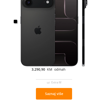
3.290,90
KM odmah
uz Extra M
Saznaj više