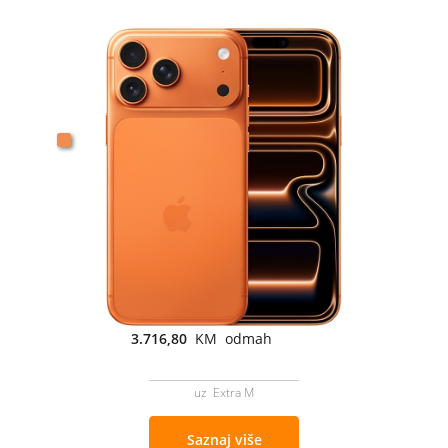
3.716,80
KM odmah
uz Extra M
Saznaj više