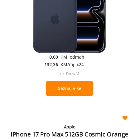
0,00
KM odmah
132,36
KM/mj x24
uz Extra M
Saznaj više
Apple
iPhone 17 Pro Max 512GB Cosmic Orange