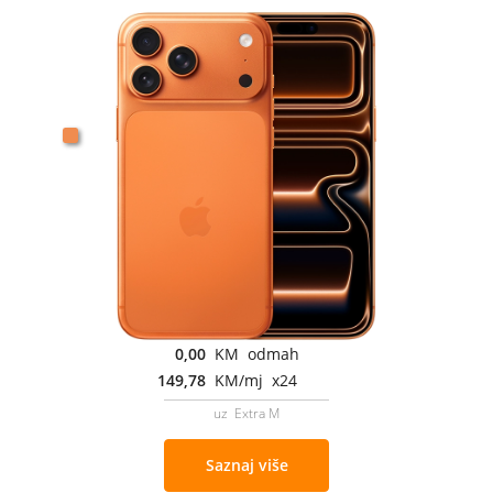
0,00
KM odmah
149,78
KM/mj x24
uz Extra M
Saznaj više