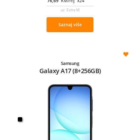
76,69
KM/mj x24
uz Extra M
Saznaj više
Samsung
Galaxy A17 (8+256GB)