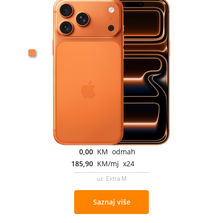
0,00
KM odmah
185,90
KM/mj x24
uz Extra M
Saznaj više