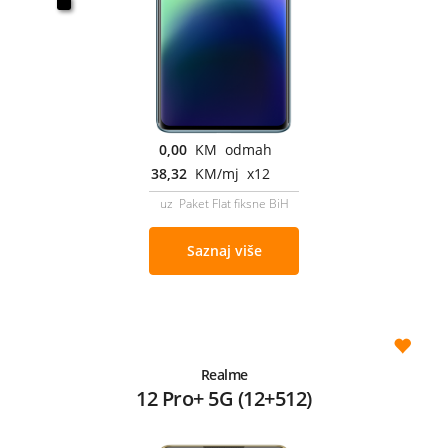
0,00
KM odmah
38,32
KM/mj x12
uz Paket Flat fiksne BiH
Saznaj više
Realme
12 Pro+ 5G (12+512)