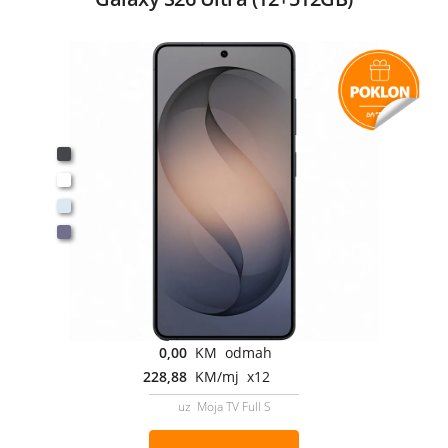
0,00
KM odmah
228,88
KM/mj x12
uz Moja TV Full S