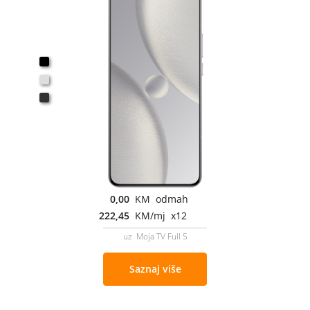
0,00
KM odmah
222,45
KM/mj x12
uz Moja TV Full S
Saznaj više