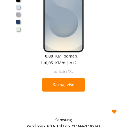
0,00
KM odmah
110,05
KM/mj x12
uz Extra XXL
Saznaj više
Samsung
Galaxy S26 Ultra (12+512GB)