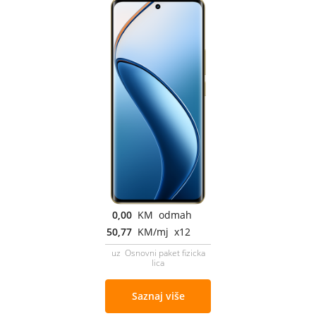
0,00
KM odmah
50,77
KM/mj x12
uz Osnovni paket fizicka
lica
Saznaj više