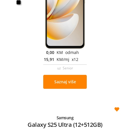
0,00
KM odmah
15,91
KM/mj x12
uz Senior
Saznaj više
Samsung
Galaxy S25 Ultra (12+512GB)