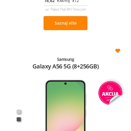
16,62
KM/mj x12
uz Paket Flat BH Telecom
Saznaj više
Samsung
Galaxy A56 5G (8+256GB)