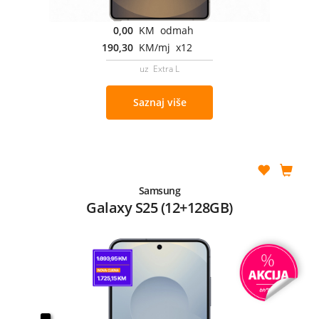
0,00
KM odmah
190,30
KM/mj x12
uz Extra L
Saznaj više
Samsung
Galaxy S25 (12+128GB)