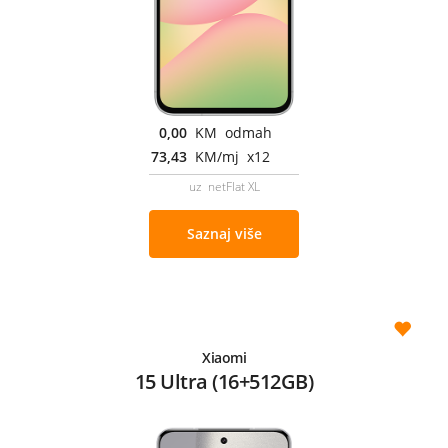
0,00
KM odmah
73,43
KM/mj x12
uz netFlat XL
Saznaj više
Xiaomi
15 Ultra (16+512GB)