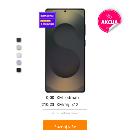
0,00
KM odmah
210,23
KM/mj x12
uz Poseban paket
Saznaj više