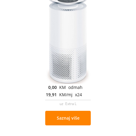
0,00
KM odmah
19,91
KM/mj x24
uz Extra L
Saznaj više