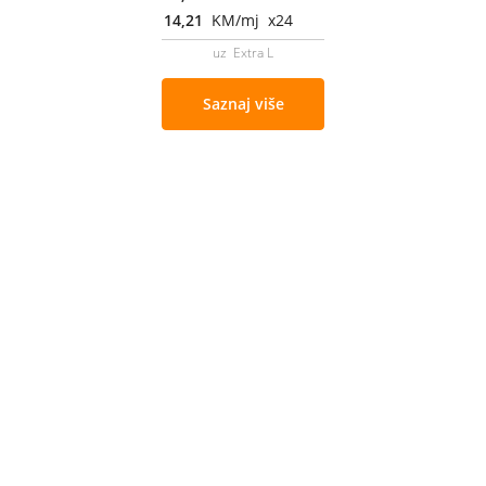
14,21
KM/mj x24
uz Extra L
Saznaj više