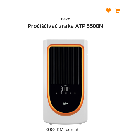
Beko
Pročišćivač zraka ATP 5500N
0,00
KM odmah