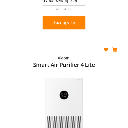
17,34
KM/mj x24
uz Extra L
Saznaj više
Xiaomi
Smart Air Purifier 4 Lite