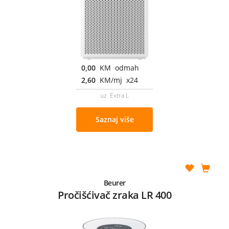
0,00
KM odmah
2,60
KM/mj x24
uz Extra L
Saznaj više
Beurer
Pročišćivač zraka LR 400