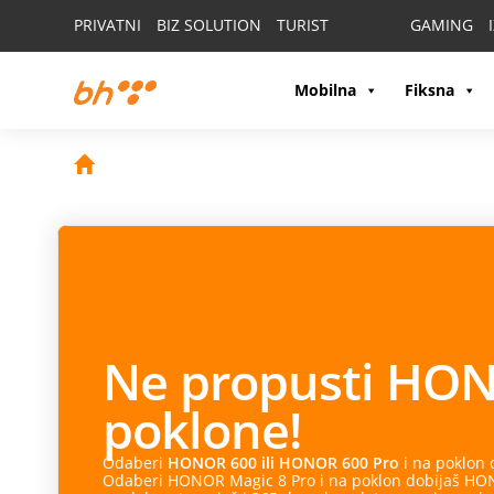
PRIVATNI
BIZ SOLUTION
TURIST
GAMING
Mobilna
Fiksna
Ne propusti
HON
poklone!
Odaberi
HONOR 600 ili HONOR 600 Pro
i na poklon
Odaberi HONOR Magic 8 Pro i na poklon dobijaš HONO