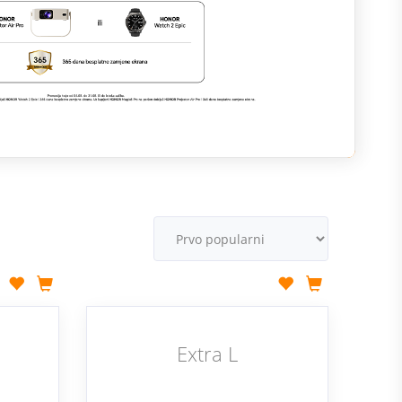
M
v
Extra L