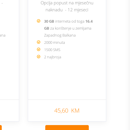
 -
Opcija popust na mjesečnu
naknadu - 12 mjeseci
30 GB
interneta od toga
16.4
GB
za korištenje u zemljama
kana
Zapadnog Balkana
2000 minuta
1500 SMS
2 najbroja
45,60 KM