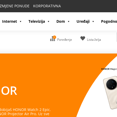
IZMJENE PONUDE
KORPORATIVNA
Internet
Televizija
Dom
Uređaji
Pogodno
0
Poređenje
Lista želja
OR
 dobijaš HONOR Watch 2 Epic.
R Projector Air Pro. Uz sve