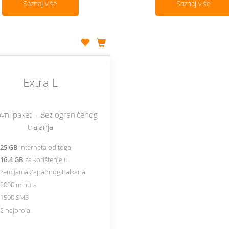
Saznaj više
Saznaj više
Extra L
vni paket - Bez ograničenog
trajanja
25 GB
interneta od toga
16.4 GB
za korištenje u
zemljama Zapadnog Balkana
2000 minuta
1500 SMS
2 najbroja