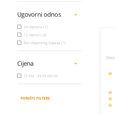
Ugovorni odnos
24 mjeseca
(1)
12 mjeseci
(2)
Bez obaveznog trajanja
(1)
Osno
Cijena
25 KM - 49,99 KM
(4)
PONIŠTI FILTERE