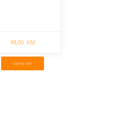
48,00 KM
Saznaj više
Cjenovnik i uslovi
Aplikacije
Izmjene ponude
Moj BH Tele