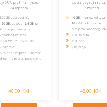
cija 50% prvih 12 mjeseci -
Opcija bogatiji sadržaj
24 mjeseca
12 mjeseci
500 GB dobrodošlice
40 GB
interneta od toga
16.4 GB
za korištenje u
150 GB
, od toga
16.4 GB
za
zemljama Zapadnog Bal
korištenje u zemljama
Zapadnog Balkana
2500 minuta
2000 minuta + 1500 SMS
1500 SMS
2 najbroja
2 najbroja
50% popusta prvih 12 mjeseci
drugih 12 mjeseci puna cijena
48,00 KM
48,00 KM