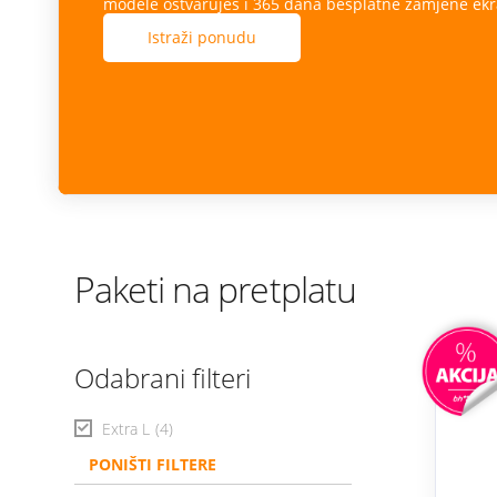
modele ostvaruješ i 365 dana besplatne zamjene ekr
Istraži ponudu
Paketi na pretplatu
Odabrani filteri
Extra L
(4)
PONIŠTI FILTERE