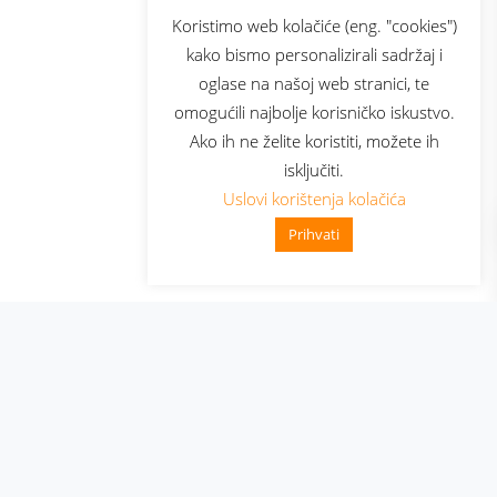
sluga
Prijava za newsletter
Koristimo web kolačiće (eng. "cookies")
kako bismo personalizirali sadržaj i
oglase na našoj web stranici, te
elecom
omogućili najbolje korisničko iskustvo.
Ako ih ne želite koristiti, možete ih
isključiti.
Uslovi korištenja kolačića
Prihvati
👋 Zdravo, kako mogu pomoći?