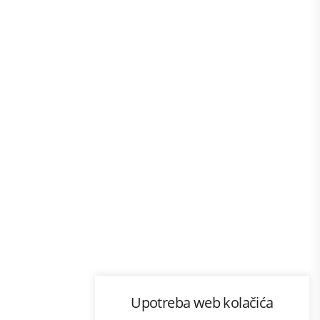
Program lojalnosti
Upotreba web kolačića
com
Bonus plus