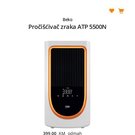
Beko
Pročišćivač zraka ATP 5500N
399,00
KM odmah