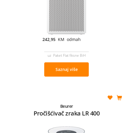
242,95
KM odmah
uz Paket Flat fiksne BiH
Saznaj više
Beurer
Pročišćivač zraka LR 400