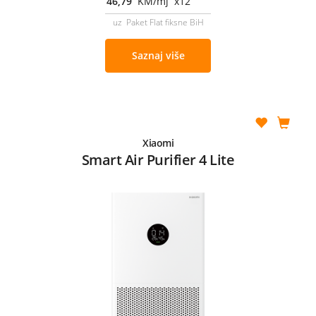
46,79
KM/mj x12
uz Paket Flat fiksne BiH
Saznaj više
Xiaomi
Smart Air Purifier 4 Lite