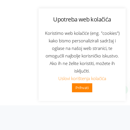
Upotreba web kolačića
Koristimo web kolačiće (eng. "cookies")
kako bismo personalizirali sadržaj i
oglase na našoj web stranici, te
omogućili najbolje korisničko iskustvo.
Ako ih ne želite koristiti, možete ih
isključiti.
Uslovi korištenja kolačića
Prihvati