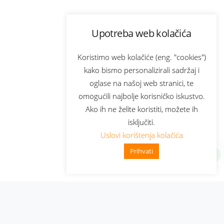
Upotreba web kolačića
Koristimo web kolačiće (eng. "cookies")
kako bismo personalizirali sadržaj i
oglase na našoj web stranici, te
omogućili najbolje korisničko iskustvo.
Ako ih ne želite koristiti, možete ih
isključiti.
Uslovi korištenja kolačića
Prihvati