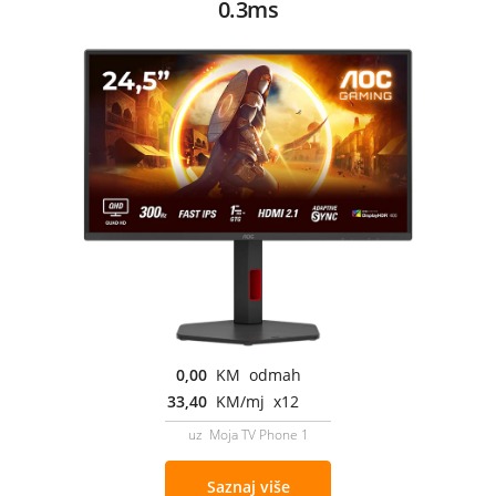
0.3ms
0,00
KM odmah
33,40
KM/mj x12
uz Moja TV Phone 1
Saznaj više