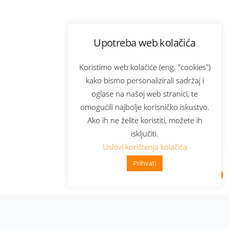
Upotreba web kolačića
Koristimo web kolačiće (eng. "cookies")
kako bismo personalizirali sadržaj i
oglase na našoj web stranici, te
omogućili najbolje korisničko iskustvo.
Ako ih ne želite koristiti, možete ih
isključiti.
Uslovi korištenja kolačića
Prihvati