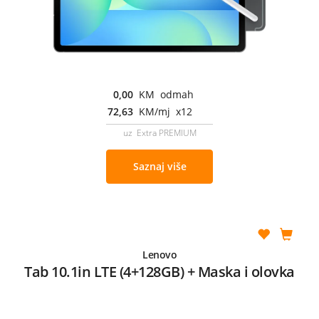
0,00
KM odmah
72,63
KM/mj x12
uz Extra PREMIUM
Saznaj više
Lenovo
Tab 10.1in LTE (4+128GB) + Maska i olovka