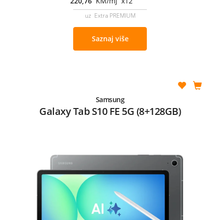
220,76
KM/mj x12
uz Extra PREMIUM
Saznaj više
Samsung
Galaxy Tab S10 FE 5G (8+128GB)