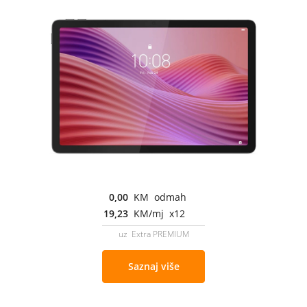
0,00
KM odmah
19,23
KM/mj x12
uz Extra PREMIUM
Saznaj više