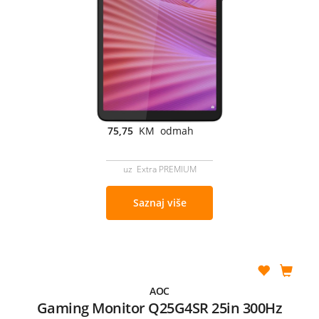
75,75
KM odmah
uz Extra PREMIUM
Saznaj više
AOC
Gaming Monitor Q25G4SR 25in 300Hz