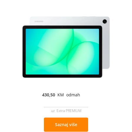
430,50
KM odmah
uz Extra PREMIUM
Saznaj više