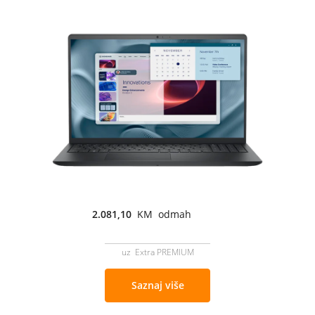
2.081,10
KM odmah
uz Extra PREMIUM
Saznaj više