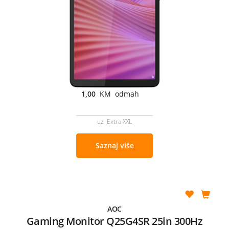
1,00
KM odmah
uz Extra XXL
Saznaj više
AOC
Gaming Monitor Q25G4SR 25in 300Hz