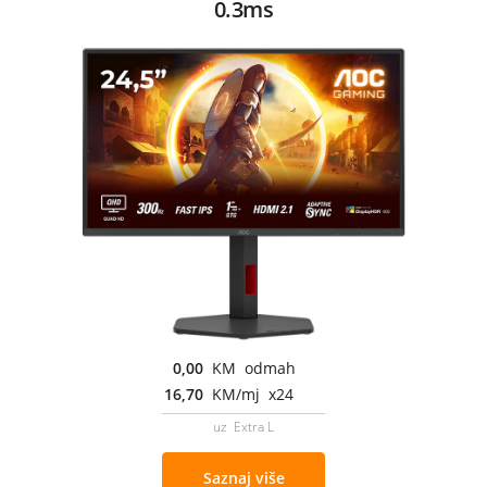
0.3ms
0,00
KM odmah
16,70
KM/mj x24
uz Extra L
Saznaj više