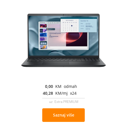
0,00
KM odmah
40,28
KM/mj x24
uz Extra PREMIUM
Saznaj više