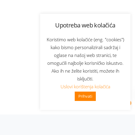
Upotreba web kolačića
Koristimo web kolačiće (eng. "cookies")
kako bismo personalizirali sadržaj i
oglase na našoj web stranici, te
omogućili najbolje korisničko iskustvo.
Ako ih ne želite koristiti, možete ih
isključiti.
Uslovi korištenja kolačića
Prihvati