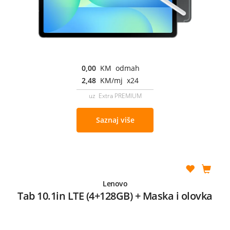
0,00
KM odmah
2,48
KM/mj x24
uz Extra PREMIUM
Saznaj više
Lenovo
Tab 10.1in LTE (4+128GB) + Maska i olovka