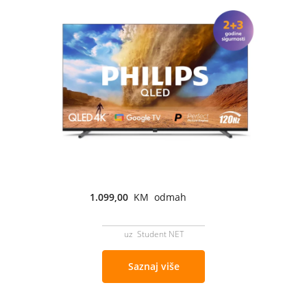
1.099,00
KM odmah
uz Student NET
Saznaj više