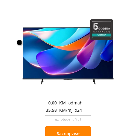
0,00
KM odmah
35,58
KM/mj x24
uz Student NET
Saznaj više