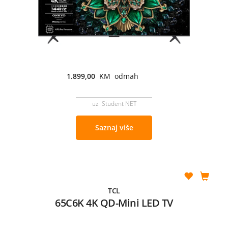
1.899,00
KM odmah
uz Student NET
Saznaj više
TCL
65C6K 4K QD-Mini LED TV