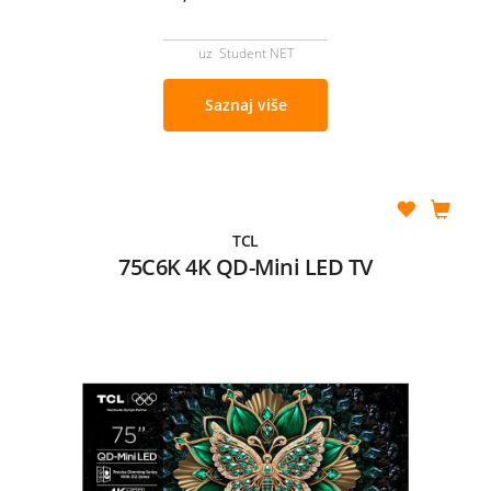
uz Student NET
Saznaj više
TCL
75C6K 4K QD-Mini LED TV