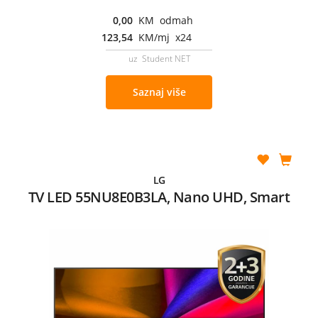
0,00
KM odmah
123,54
KM/mj x24
uz Student NET
Saznaj više
LG
TV LED 55NU8E0B3LA, Nano UHD, Smart