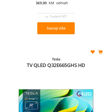
369,00
KM odmah
uz Student NET
Saznaj više
Tesla
TV QLED Q32E665GHS HD