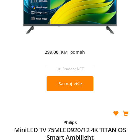
299,00
KM odmah
uz Student NET
Saznaj više
Philips
MiniLED TV 75MLED920/12 4K TITAN OS
Smart Ambilight