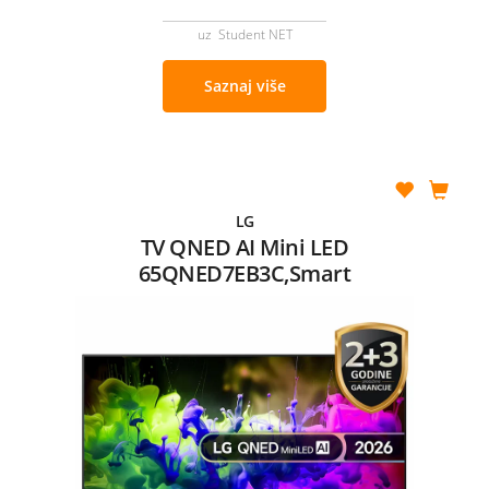
uz Student NET
Saznaj više
LG
TV QNED AI Mini LED
65QNED7EB3C,Smart