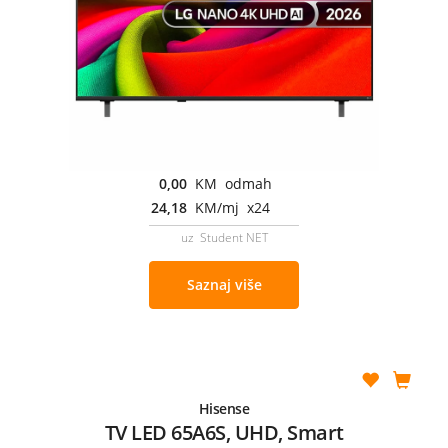
0,00
KM odmah
24,18
KM/mj x24
uz Student NET
Saznaj više
Hisense
TV LED 65A6S, UHD, Smart