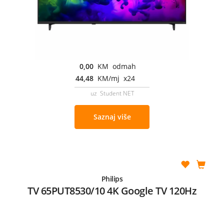
0,00
KM odmah
44,48
KM/mj x24
uz Student NET
Saznaj više
Philips
TV 65PUT8530/10 4K Google TV 120Hz