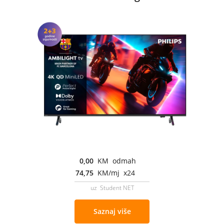
0,00
KM odmah
74,75
KM/mj x24
uz Student NET
Saznaj više