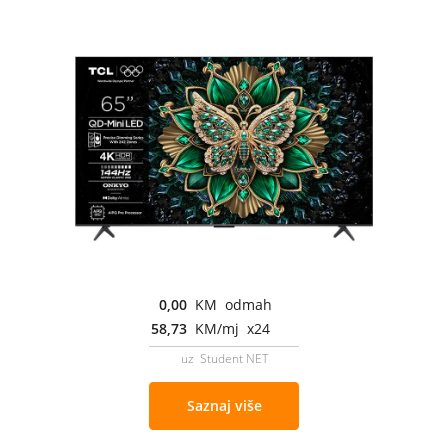
0,00
KM odmah
58,73
KM/mj x24
uz Student NET
Saznaj više