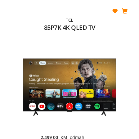
TCL
85P7K 4K QLED TV
2.499,00
KM odmah