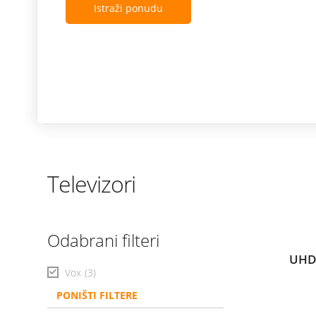
modele ostvaruj
Istraži po
Televizori
Odabrani filteri
UHD
Vox
(3)
PONIŠTI FILTERE