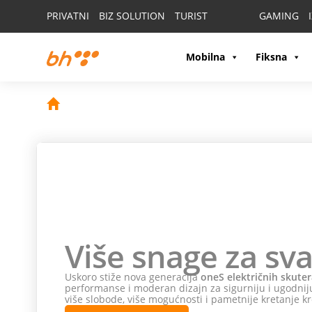
PRIVATNI
BIZ SOLUTION
TURIST
GAMING
Mobilna
Fiksna
Ne p
pokl
Odaberi
HONOR 
Odaberi HONOR M