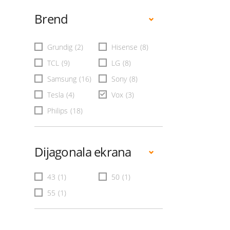
Brend
Grundig
(2)
Hisense
(8)
TCL
(9)
LG
(8)
Samsung
(16)
Sony
(8)
Tesla
(4)
Vox
(3)
Philips
(18)
Dijagonala ekrana
43
(1)
50
(1)
55
(1)