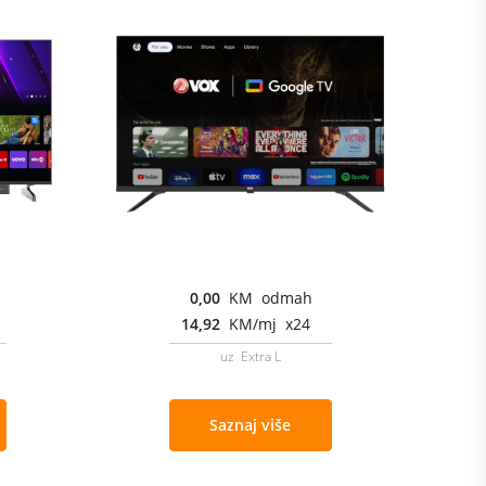
0,00
KM odmah
14,92
KM/mj x24
uz Extra L
Saznaj više