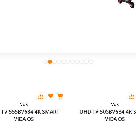
eš i 365 dana besplatne zamjene ekrana.
nudu
Vox
Vox
 TV 55SBV684 4K SMART
UHD TV 50SBV684 4K 
VIDA OS
VIDA OS