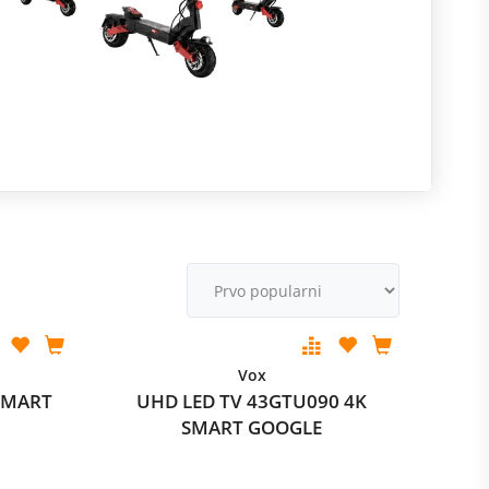
R
M
v
Vox
SMART
UHD LED TV 43GTU090 4K
SMART GOOGLE