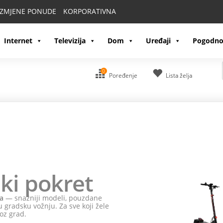
IZMJENE PONUDE
KORPORATIVNA
Internet
Televizija
Dom
Uređaji
Pogodno
0
Poređenje
Lista želja
ropusti
HONOR
one!
600 ili HONOR 600 Pro
i na poklon dobijaš HONOR Watch 2 Epic.
agic 8 Pro i na poklon dobijaš HONOR Projector Air Pro. Uz sve