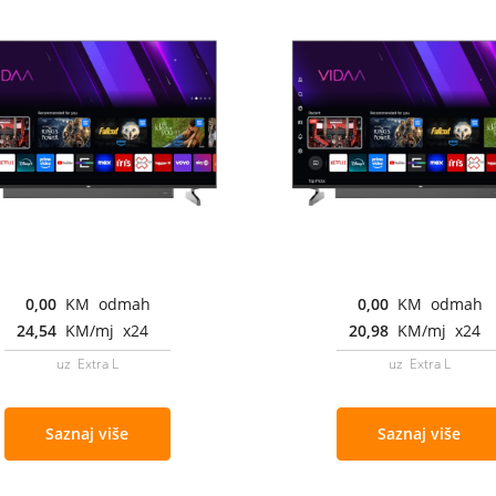
0,00
KM odmah
0,00
KM odmah
24,54
KM/mj x24
20,98
KM/mj x24
uz Extra L
uz Extra L
Saznaj više
Saznaj više