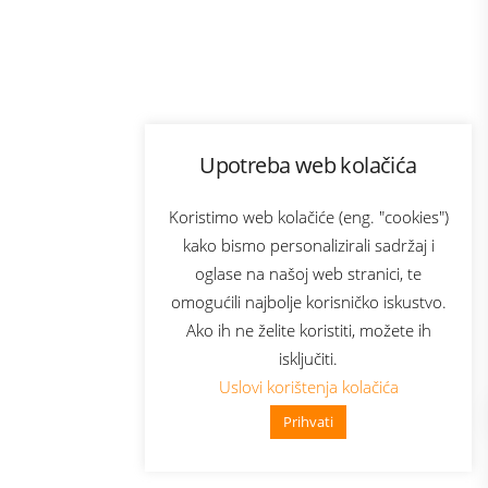
Program lojalnosti
Upotreba web kolačića
com
Bonus plus
sluga
Prijava za newsletter
Koristimo web kolačiće (eng. "cookies")
kako bismo personalizirali sadržaj i
oglase na našoj web stranici, te
elecom
omogućili najbolje korisničko iskustvo.
Ako ih ne želite koristiti, možete ih
isključiti.
Uslovi korištenja kolačića
Prihvati
👋 Zdravo, kako mogu pomoći?