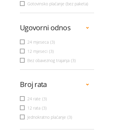
Gotovinsko plaćanje (bez paketa)
Ugovorni odnos
24 mjeseca
(3)
12 mjeseci
(3)
Bez obaveznog trajanja
(3)
Broj rata
24 rate
(3)
12 rata
(3)
Jednokratno plaćanje
(3)