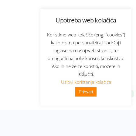
Upotreba web kolačića
Koristimo web kolačiće (eng. "cookies")
kako bismo personalizirali sadržaj i
oglase na našoj web stranici, te
omogućili najbolje korisničko iskustvo.
Ako ih ne želite koristiti, možete ih
isključiti.
Uslovi korištenja kolačića
Prihvati